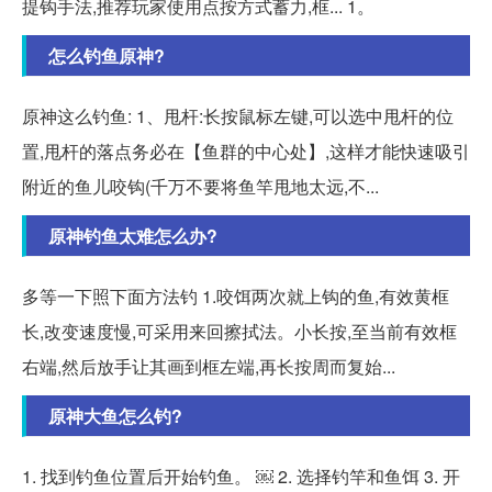
提钩手法,推荐玩家使用点按方式蓄力,框... 1。
怎么钓鱼原神?
原神这么钓鱼: 1、甩杆:长按鼠标左键,可以选中甩杆的位
置,甩杆的落点务必在【鱼群的中心处】,这样才能快速吸引
附近的鱼儿咬钩(千万不要将鱼竿甩地太远,不...
原神钓鱼太难怎么办?
多等一下照下面方法钓 1.咬饵两次就上钩的鱼,有效黄框
长,改变速度慢,可采用来回擦拭法。小长按,至当前有效框
右端,然后放手让其画到框左端,再长按周而复始...
原神大鱼怎么钓?
1. 找到钓鱼位置后开始钓鱼。 ￼ 2. 选择钓竿和鱼饵 3. 开