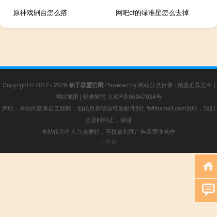
原神戏剧台怎么搭
网吧cf的绿准星怎么去掉
Copyright © 2012 - 2026
柚子联盟官网
Powered by
网站分类目录
|
精选推荐文章
|
网站地图
|
疑难解答
京ICP备06047034号
声明：本站内容来自互联网，如信息有错误可发邮件到f_fb#foxmail.com说明，我们
会及时纠正，谢谢
本站仅为个人兴趣爱好，不接盈利性广告及商业合作
小男孩