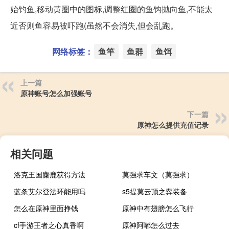
始钓鱼,移动黄圈中的图标,调整红圈的鱼钩抛向鱼,不能太
近否则鱼容易被吓跑(虽然不会消失,但会乱跑。
网络标签：
鱼竿
鱼群
鱼饵
上一篇
原神账号怎么加强账号
下一篇
原神怎么提供充值记录
相关问题
洛克王国麋鹿获得方法
莫强求车文（莫强求）
蓝条艾尔登法环能用吗
s5提莫云顶之弈装备
怎么在原神里面挣钱
原神中有翅膀怎么飞行
cf手游王者之心真香啊
原神阿嘟怎么过去