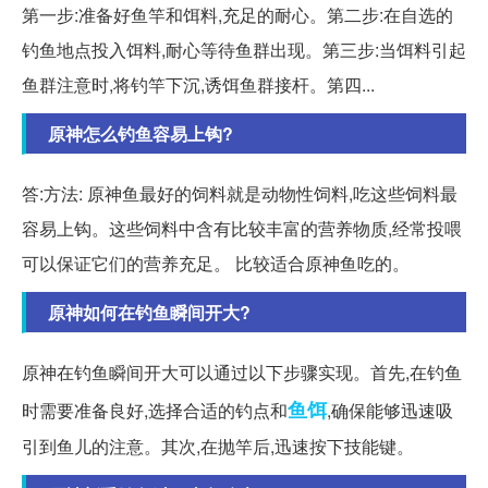
第一步:准备好鱼竿和饵料,充足的耐心。第二步:在自选的
钓鱼地点投入饵料,耐心等待鱼群出现。第三步:当饵料引起
鱼群注意时,将钓竿下沉,诱饵鱼群接杆。第四...
原神怎么钓鱼容易上钩?
答:方法: 原神鱼最好的饲料就是动物性饲料,吃这些饲料最
容易上钩。这些饲料中含有比较丰富的营养物质,经常投喂
可以保证它们的营养充足。 比较适合原神鱼吃的。
原神如何在钓鱼瞬间开大?
原神在钓鱼瞬间开大可以通过以下步骤实现。首先,在钓鱼
鱼饵
时需要准备良好,选择合适的钓点和
,确保能够迅速吸
引到鱼儿的注意。其次,在抛竿后,迅速按下技能键。