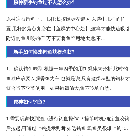
原神新手钓鱼过不去怎么办?
原神这么钓鱼: 1、甩杆:长按鼠标左键,可以选中甩杆的位
置,甩杆的落点务必在【鱼群的中心处】,这样才能快速吸引
附近的鱼儿咬钩(千万不要将鱼竿甩地太远,不...
新手如何快速钓鱼获得渔获?
1、确认钓饵味型 根据一年四季的用饵规律来分析,此时钓
鱼就应该要以腥香饵为主,也就是说,只有这类味型的饵料才
符合当下季节使用。如果钓饵偏大,鱼不吃钩自然。
原神如何钓鱼?
1.需要玩家找到渔点进行钓鱼操作; 2.提竿时机,确定鱼咬钩
后拉起,可通过上钩提示判断,如选错鱼饵,鱼类很难上钩; 3.