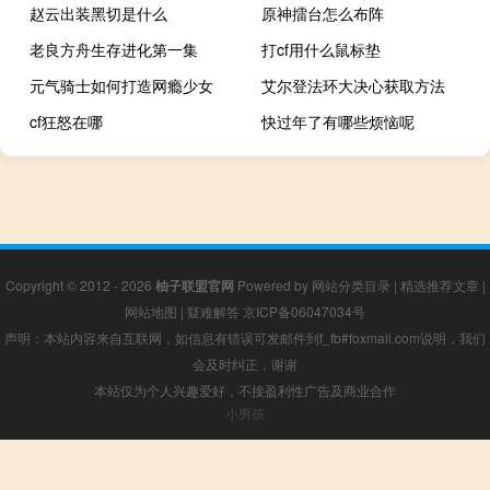
赵云出装黑切是什么
原神擂台怎么布阵
老良方舟生存进化第一集
打cf用什么鼠标垫
元气骑士如何打造网瘾少女
艾尔登法环大决心获取方法
cf狂怒在哪
快过年了有哪些烦恼呢
Copyright © 2012 - 2026
柚子联盟官网
Powered by
网站分类目录
|
精选推荐文章
|
网站地图
|
疑难解答
京ICP备06047034号
声明：本站内容来自互联网，如信息有错误可发邮件到f_fb#foxmail.com说明，我们
会及时纠正，谢谢
本站仅为个人兴趣爱好，不接盈利性广告及商业合作
小男孩