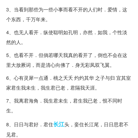
3、当看到那些为一些小事而看不开的人们时．爱情，这
个东西，千万年来。
4、也无人看开．纵使聪明如孔明，亦然．如我，个性淡
然的人。
5、也看不开．但倘若哪天我真的看开了，倒也不会在这
里大放厥词，而是清心向佛了．身无彩凤双飞翼。
6、心有灵犀一点通．桃之夭夭 灼灼其华 之子与归 宜其室
家君生我未生，我生君已老，君隔我天涯。
7、我离君海角．我生君未生，君生我已老，恨不同时
生。
长江
8、日日与君好．君住
头，妾住长江尾，日日思君不
见君。