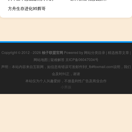
方舟生存进化95辉哥
Copyright © 2012 - 2026
柚子联盟官网
Powered by
网站分类目录
|
精选推荐文章
|
网站地图
|
疑难解答
京ICP备06047034号
声明：本站内容来自互联网，如信息有错误可发邮件到f_fb#foxmail.com说明，我们
会及时纠正，谢谢
本站仅为个人兴趣爱好，不接盈利性广告及商业合作
小男孩