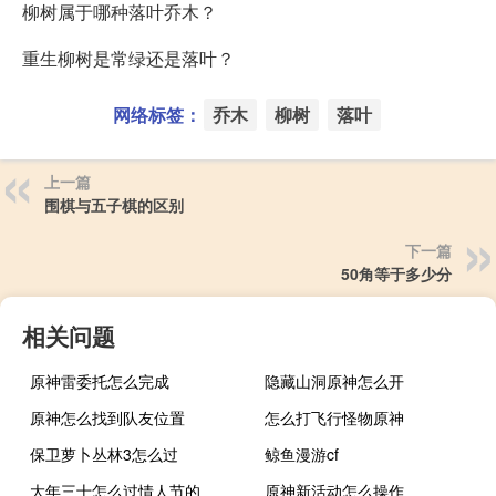
柳树属于哪种落叶乔木？
重生柳树是常绿还是落叶？
网络标签：
乔木
柳树
落叶
上一篇
围棋与五子棋的区别
下一篇
50角等于多少分
相关问题
原神雷委托怎么完成
隐藏山洞原神怎么开
原神怎么找到队友位置
怎么打飞行怪物原神
保卫萝卜丛林3怎么过
鲸鱼漫游cf
大年三十怎么过情人节的
原神新活动怎么操作