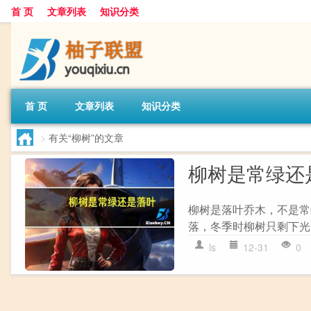
首 页
文章列表
知识分类
首 页
文章列表
知识分类
>
有关“柳树”的文章
柳树是常绿还
柳树是落叶乔木，不是常
落，冬季时柳树只剩下光
ls
12-31
0