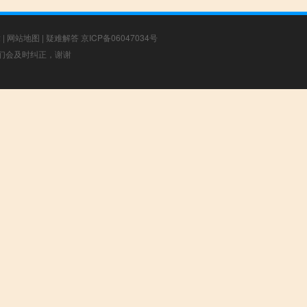
章
|
网站地图
|
疑难解答
京ICP备06047034号
，我们会及时纠正，谢谢