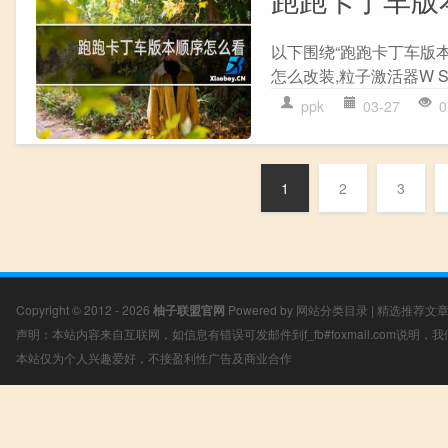
以下围绕“跑跑卡丁车版
怎么改装,粒子激活器W S 
ppk
03-27
0
1
2
3
Copyright © 2012 - 2026
柚子联盟官网
Powered by
网站分类目录
|
精选推荐文
声明：本站内容来自互联网，如信息有错误可发邮件到f_fb#foxmail.com说明
本站仅为个人兴趣爱好，不接盈利性广告及商业合作