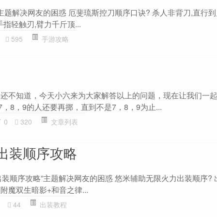
主题解决网友的困惑 厄斐琉斯控刀顺序口诀? 杀人非背刀,直行到
指轻触刃,臂力千斤顶...
595
手游攻略
人还不知道，今天小六来为大家解答以上的问题，现在让我们一
，8，9的人还要再掷，直到不是7，8，9为止...
0
320
文章列表
出装顺序攻略
装顺序攻略”主题解决网友的困惑 悠米辅助无限火力出装顺序? 
附魔双生暗影+和音之律...
0
44
出装教程