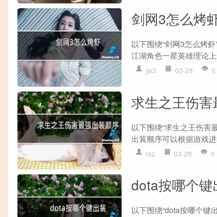
剑网3怎么烤
以下围绕“剑网3怎么烤虾”
江湖角色一星英雄理论上最
jw3
03-28
0
求生之王伤害
以下围绕“求生之王伤害最强
出装顺序可以根据游戏进程
rsz
03-28
0
dota按哪个
以下围绕“dota按哪个键