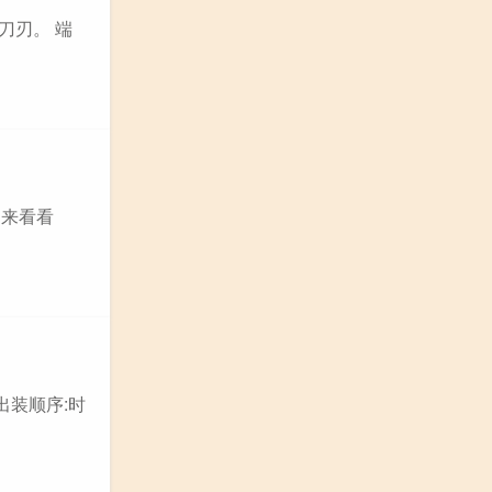
刀刃。 端
起来看看
出装顺序:时