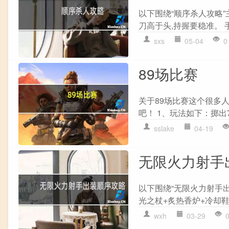
以下围绕“顺序杀人攻略”
刀高于头,持握要稳准。 手
sxs
05-04
0
89场比赛
关于89场比赛这个很多
吧！ 1、玩法如下：掷出7
sslake
04-19
无限火力射手
以下围绕“无限火力射手出
光之杖+炙热香炉+冷却鞋
wxh
03-29