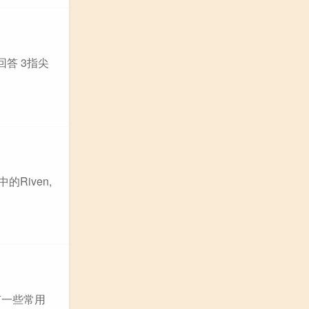
回答 3指尖
Riven,
,有一些常用