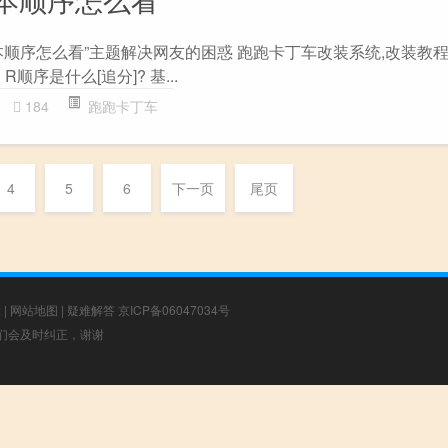
本顺序怎么看”主题解决网友的困惑 跑跑卡丁车改装系统,改装教程
R顺序是什么[追分]? 基...
184
跑跑卡丁车
4
5
6
下一页
尾页
章
|
网站地图
|
疑难解答
京ICP备06047034号
，我们会及时纠正，谢谢