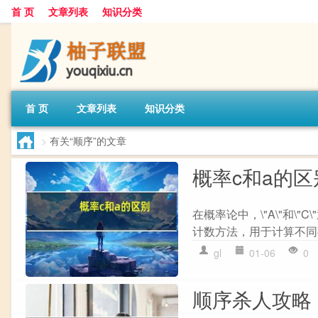
首 页
文章列表
知识分类
首 页
文章列表
知识分类
>
有关“顺序”的文章
概率c和a的区
在概率论中，\"A\"和\"C
计数方法，用于计算不同
gl
01-06
0
顺序杀人攻略