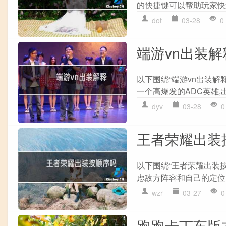
的快捷键可以帮助玩家快速
dot
03-28
0
端游vn出装解
以下围绕“端游vn出装解
一个高爆发的ADC英雄,
dyv
03-28
0
王者荣耀出装
以下围绕“王者荣耀出装
虑敌方阵容和自己的定位,
wzr
03-27
0
跑跑卡丁车版