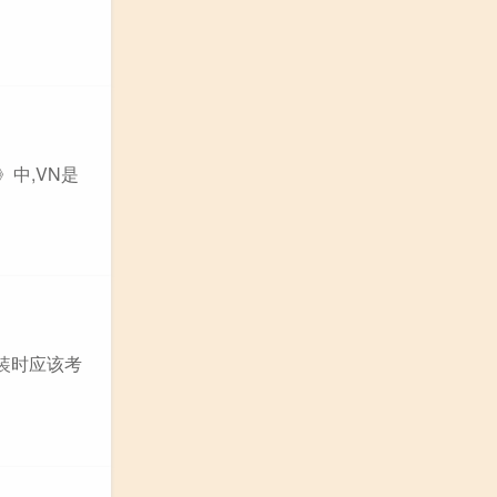
》中,VN是
装时应该考