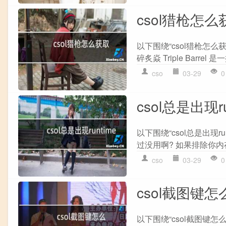
csol猎枪怎么
以下围绕“csol猎枪怎么获取
碎炙焱 Triple Barrel
cso
03-29
0
csol总是出现ru
以下围绕“csol总是出现ru
过没用啊? 如果排除你内
cso
03-29
0
csol截图键怎
以下围绕“csol截图键怎么