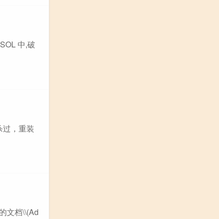
SOL 中,破
我查杀过，重装
文档\\(Ad