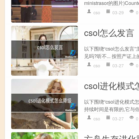
ministrasor的图片)Counter 
cso
03-29
0
csol怎么发言
以下围绕“csol怎么发言
见吗?听不... 按照产证上
cso
03-27
0
csol进化模
以下围绕“csol进化模式
持续时间是有限的,它与你
cso
03-27
0
方舟生存进化