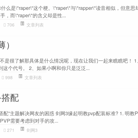
\"raper\"这个梗。\"raper\"与\"rapper\"读音相似，但意
手，而\"raper\"的含义却是性...
706
文章列表
薄）
不是很了解那具体是什么情况呢，现在让我们一起来瞧瞧吧！ 1
这个代号。 2、如果小啊和你只是泛泛...
998
文章列表
备搭配
备搭配”主题解决网友的困惑 剑网3缘起明教pvp配装标准? 1. 明教
PVP需要考虑到对手的攻...
271
剑网3