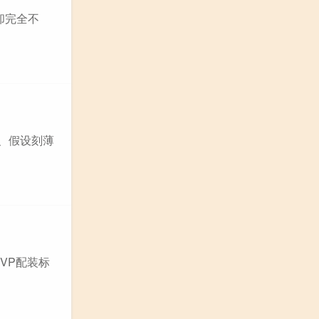
思却完全不
、假设刻薄
PVP配装标