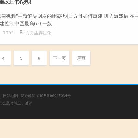
重建视频”主题解决网友的困惑 明日方舟如何重建 进入游戏后,在
制中区最高5.0,一般...
793
方舟生存进化
4
5
6
下一页
尾页
章
|
网站地图
|
疑难解答
京ICP备06047034号
，我们会及时纠正，谢谢