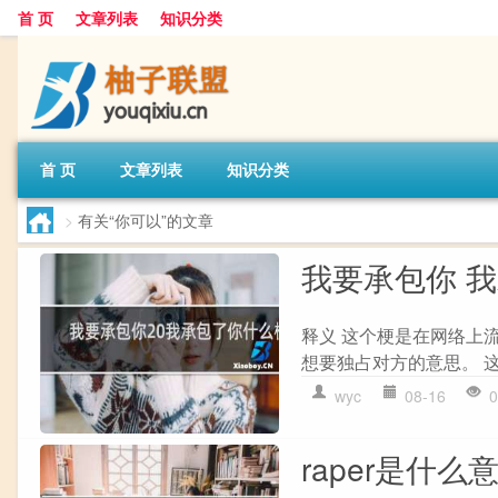
首 页
文章列表
知识分类
首 页
文章列表
知识分类
>
有关“你可以”的文章
我要承包你 
释义 这个梗是在网络上
想要独占对方的意思。 这
wyc
08-16
0
raper是什