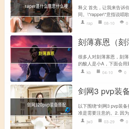
释义 首先，让我来告诉你什么是
同。\"rapper\"意指说唱歌
rap
08-10
0
刻薄寡恩（刻
很多人对刻薄寡恩，刻薄
的酸人是小A，下面会用到
kb
04-10
0
剑网3 pvp装
以下围绕“剑网3 pvp装
准是需要注意的。2. 因为
jw3
03-29
0