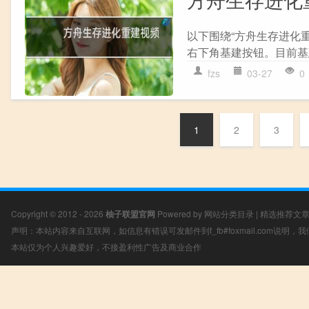
以下围绕“方舟生存进化
右下角基建按钮。目前基建控
fzs
03-27
0
1
2
3
Copyright © 2012 - 2026
柚子联盟官网
Powered by
网站分类目录
|
精选推荐文
声明：本站内容来自互联网，如信息有错误可发邮件到f_fb#foxmail.com说明
本站仅为个人兴趣爱好，不接盈利性广告及商业合作