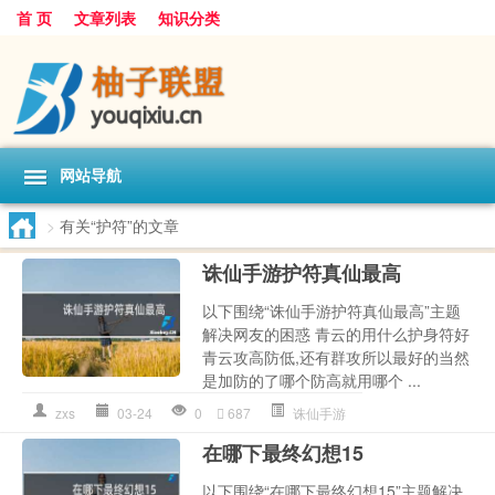
首 页
文章列表
知识分类
网站导航
>
有关“护符”的文章
诛仙手游护符真仙最高
以下围绕“诛仙手游护符真仙最高”主题
解决网友的困惑 青云的用什么护身符好
青云攻高防低,还有群攻所以最好的当然
是加防的了哪个防高就用哪个 ...
zxs
03-24
0
687
诛仙手游
在哪下最终幻想15
以下围绕“在哪下最终幻想15”主题解决