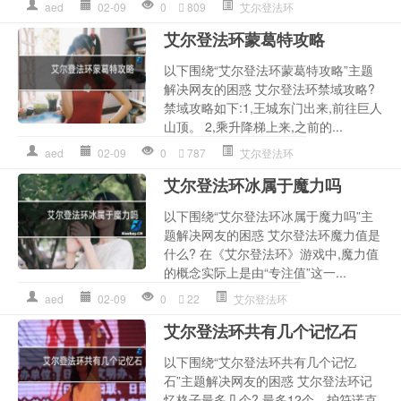
aed
02-09
0
809
艾尔登法环
艾尔登法环蒙葛特攻略
以下围绕“艾尔登法环蒙葛特攻略”主题
解决网友的困惑 艾尔登法环禁域攻略?
禁域攻略如下:1,王城东门出来,前往巨人
山顶。 2,乘升降梯上来,之前的...
aed
02-09
0
787
艾尔登法环
艾尔登法环冰属于魔力吗
以下围绕“艾尔登法环冰属于魔力吗”主
题解决网友的困惑 艾尔登法环魔力值是
什么? 在《艾尔登法环》游戏中,魔力值
的概念实际上是由“专注值”这一...
aed
02-09
0
22
艾尔登法环
艾尔登法环共有几个记忆石
以下围绕“艾尔登法环共有几个记忆
石”主题解决网友的困惑 艾尔登法环记
忆格子最多几个? 最多12个。护符诺克