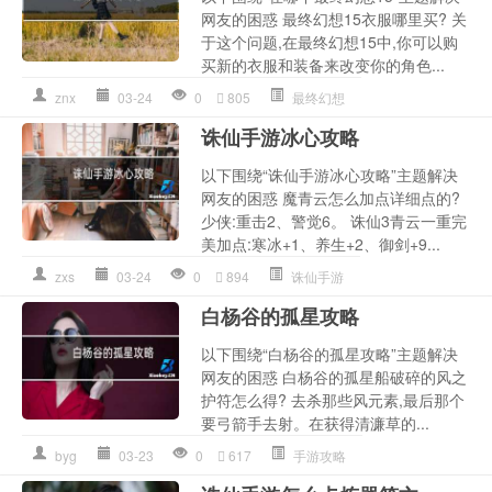
网友的困惑 最终幻想15衣服哪里买? 关
于这个问题,在最终幻想15中,你可以购
买新的衣服和装备来改变你的角色...
znx
03-24
0
805
最终幻想
诛仙手游冰心攻略
以下围绕“诛仙手游冰心攻略”主题解决
网友的困惑 魔青云怎么加点详细点的?
少侠:重击2、警觉6。 诛仙3青云一重完
美加点:寒冰+1、养生+2、御剑+9...
zxs
03-24
0
894
诛仙手游
白杨谷的孤星攻略
以下围绕“白杨谷的孤星攻略”主题解决
网友的困惑 白杨谷的孤星船破碎的风之
护符怎么得? 去杀那些风元素,最后那个
要弓箭手去射。在获得清濂草的...
byg
03-23
0
617
手游攻略