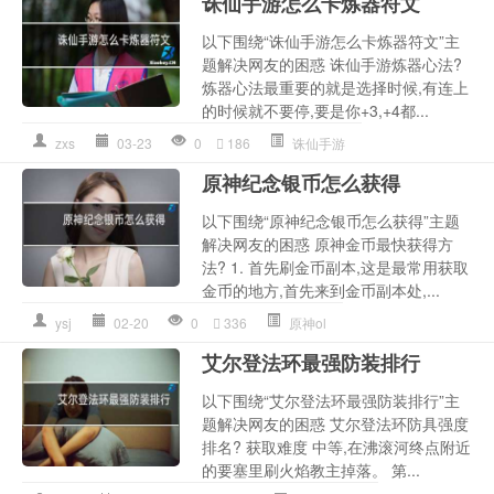
诛仙手游怎么卡炼器符文
以下围绕“诛仙手游怎么卡炼器符文”主
题解决网友的困惑 诛仙手游炼器心法?
炼器心法最重要的就是选择时候,有连上
的时候就不要停,要是你+3,+4都...
zxs
03-23
0
186
诛仙手游
原神纪念银币怎么获得
以下围绕“原神纪念银币怎么获得”主题
解决网友的困惑 原神金币最快获得方
法? 1. 首先刷金币副本,这是最常用获取
金币的地方,首先来到金币副本处,...
ysj
02-20
0
336
原神ol
艾尔登法环最强防装排行
以下围绕“艾尔登法环最强防装排行”主
题解决网友的困惑 艾尔登法环防具强度
排名? 获取难度 中等,在沸滚河终点附近
的要塞里刷火焰教主掉落。 第...