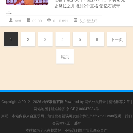
史黛拉之月增加2个空格,记忆石携带
上...
aed
02-09
0
891
艾尔登法环
1
2
3
4
5
6
下一页
尾页
Copyright © 2012 - 2026
柚子联盟官网
Powered by
网站分类目录
|
精选推荐文章
|
网站地图
|
疑难解答
京ICP备06047034号
声明：本站内容来自互联网，如信息有错误可发邮件到f_fb#foxmail.com说明，我们
会及时纠正，谢谢
本站仅为个人兴趣爱好，不接盈利性广告及商业合作