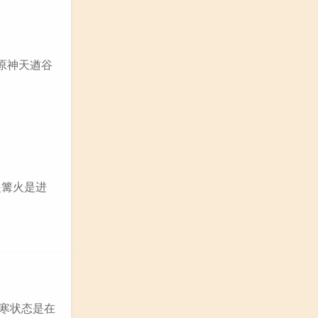
原神天遒谷
起篝火是进
严寒状态是在