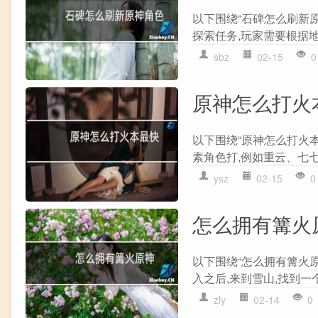
以下围绕“石碑怎么刷新
探索任务,玩家需要根据地
sbz
02-15
0
原神怎么打火
以下围绕“原神怎么打火本
素角色打,例如重云、七七
ysz
02-15
0
怎么拥有篝火
以下围绕“怎么拥有篝火原
入之后,来到雪山,找到一个篝
zly
02-14
0