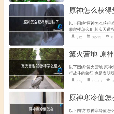
原神怎么获得
以下围绕“原神怎么获得
攀爬楼怎么爬 其实天遒谷
ysz
02-13
0
篝火营地 原
以下围绕“篝火营地 原神
行战斗的象征,也是表明玩
ghy
02-13
0
原神寒冷值怎
以下围绕“原神寒冷值怎么