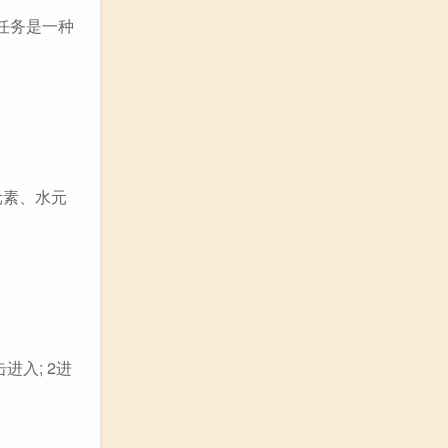
任务是一种
元素、水元
进入; 2进