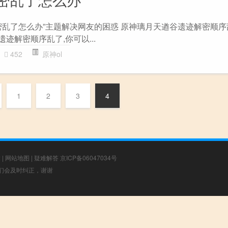
密乱了怎么办”主题解决网友的困惑 原神璃月天遒谷遗迹解密顺
迹解密顺序乱了,你可以...
452
原神ol
1
2
3
4
章
|
网站地图
|
疑难解答
京ICP备06047034号
，我们会及时纠正，谢谢