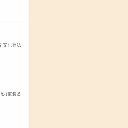
 艾尔登法
能力值装备