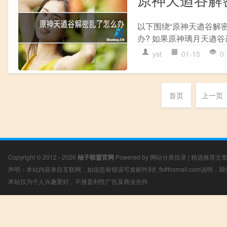
以下围绕“原神天遒谷解
办? 如果原神璃月天遒谷遗
yst
01-15
0
首页
上一页
Copyright © 2012 - 2026
柚子联盟官网
Powered by
网站分类目录
|
精选推荐文
声明：本站内容来自互联网，如信息有错误可发邮件到f_fb#foxmail.com说明
本站仅为个人兴趣爱好，不接盈利性广告及商业合作