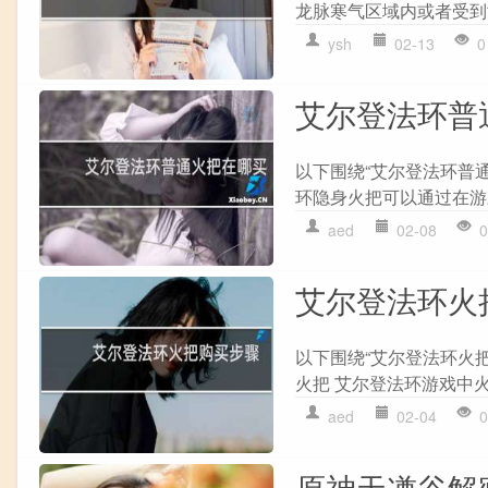
龙脉寒气区域内或者受到世
ysh
02-13
0
艾尔登法环普
以下围绕“艾尔登法环普
环隐身火把可以通过在游戏
aed
02-08
0
艾尔登法环火
以下围绕“艾尔登法环火
火把 艾尔登法环游戏中火
aed
02-04
0
原神天遒谷解