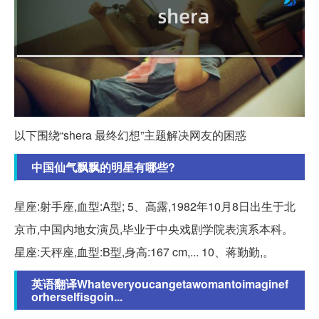
以下围绕“shera 最终幻想”主题解决网友的困惑
中国仙气飘飘的明星有哪些?
星座:射手座,血型:A型; 5、高露,1982年10月8日出生于北
京市,中国内地女演员,毕业于中央戏剧学院表演系本科。
星座:天秤座,血型:B型,身高:167 cm,... 10、蒋勤勤,。
英语翻译Whateveryoucangetawomantoimaginef
orherselfisgoin...