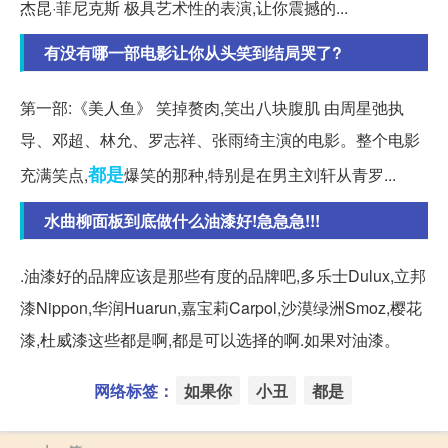
杰昆·菲尼克斯 极具艺术性的表演,让你震撼的...
有没有哪一部电影让你从头笑到结局哭了?
第一部:《美人鱼》 笑掉赘肉,笑出八块腹肌 由周星弛执
导、邓超、林允、罗志祥、张雨绮主演的电影。整个电影
都是
充满笑点,
爆笑的那种,特别是在男主刘轩从青罗...
水曲柳面板到底做什么油漆好!急急急!!!
.油漆好的品牌应该是那些有度的品牌吧,多乐士Dulux,立邦
漆Nippon,华润Huarun,嘉宝莉Carpol,沙漠绿洲Smoz,樱花
漆,杜威漆这些都是啊,都是可以选择的啊.如果对油漆。
网络标签：
如果你
小丑
都是