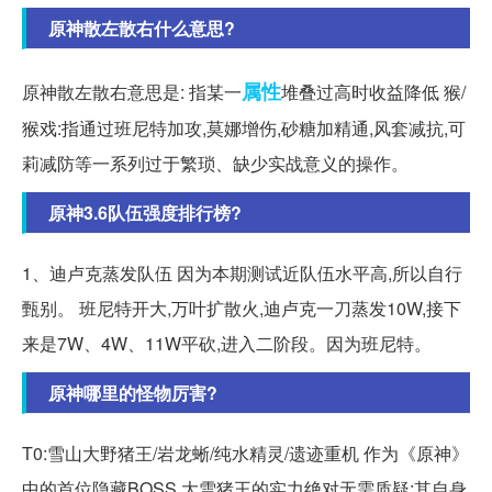
原神散左散右什么意思?
属性
原神散左散右意思是: 指某一
堆叠过高时收益降低 猴/
猴戏:指通过班尼特加攻,莫娜增伤,砂糖加精通,风套减抗,可
莉减防等一系列过于繁琐、缺少实战意义的操作。
原神3.6队伍强度排行榜?
1、迪卢克蒸发队伍 因为本期测试近队伍水平高,所以自行
甄别。 班尼特开大,万叶扩散火,迪卢克一刀蒸发10W,接下
来是7W、4W、11W平砍,进入二阶段。因为班尼特。
原神哪里的怪物厉害?
T0:雪山大野猪王/岩龙蜥/纯水精灵/遗迹重机 作为《原神》
中的首位隐藏BOSS,大雪猪王的实力绝对无需质疑;其自身