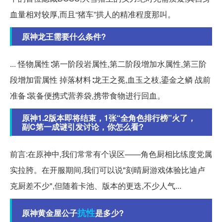
血量相对较厚,而且“猪车”拱人的精准程度那叫。
原神龙王需要什么条件?
... 怪物属性∶第一阶段岩属性,第二阶段增加水属性,第三阶
段增加雷属性 掉落材料∶龙王之冕,血玉之枝,鎏金之鳞 战前
准备∶装备便携式营养袋,携带食物进行回血。
原神1.2版本即将结束，1张“全角色排行榜”火了，
副C第一成谜引发讨论，你怎么看?
前言:在原神中,我们常常有个误区——角色厨相比练度党属
实拉胯。在开服期间,我们可以说"刻晴厨游戏体验比迪卢
克厨差不少",但随着卡池、版本的更迭,不少人气...
抗性
原神黄金屋公子
是多少?