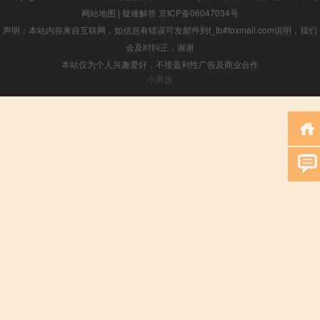
网站地图
|
疑难解答
京ICP备06047034号
声明：本站内容来自互联网，如信息有错误可发邮件到f_fb#foxmail.com说明，我们
会及时纠正，谢谢
本站仅为个人兴趣爱好，不接盈利性广告及商业合作
小男孩