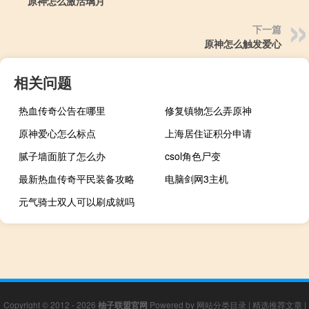
原神怎么激活璃月
下一篇
原神怎么触发爱心
相关问题
热血传奇公告在哪里
修复镇物怎么弄原神
原神爱心怎么标点
上海居住证积分申请
腻子墙面脏了怎么办
csol角色尸变
最新热血传奇平民装备攻略
电脑剑网3主机
元气骑士双人可以刷成就吗
Copyright © 2012 - 2026
柚子联盟官网
Powered by
网站分类目录
|
精选推荐文章
|