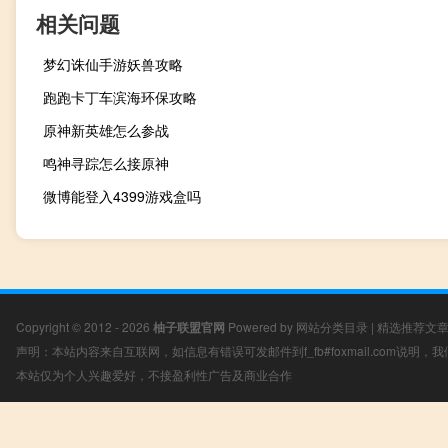
相关问题
梦幻诛仙手游妖兽攻略
跑跑卡丁车滨海环保攻略
原神新英雄怎么参战
鸣神寻踪怎么接原神
微博能登入4399游戏盒吗
Copyright © 2012 - 2026
柚子联盟官网
Powered by
网站分类目录
|
精选推荐文
声明：本站内容来自互联网，如信息有错误可发邮件到f_fb#foxmail.com说明
本站仅为个人兴趣爱好，不接盈利性广告及商业合作