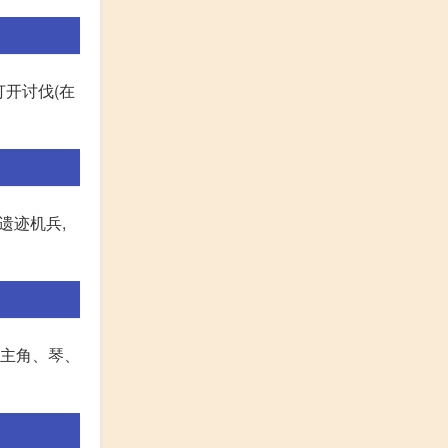
打开讨伐(在
遗迹机兵,
,主角、琴、