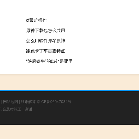
cf最难操作
原神下载包怎么共用
怎么用软件弹琴原神
跑跑卡丁车雷霆特点
“陕府铁牛”的出处是哪里
章
|
网站地图
|
疑难解答
京ICP备06047034号
，我们会及时纠正，谢谢