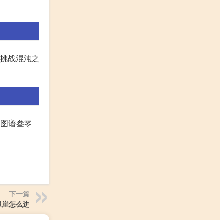
法挑战混沌之
是图谱叁零
下一篇
星崖怎么进