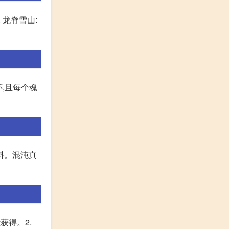
 龙脊雪山:
环,且每个魂
料。混沌真
获得。2.