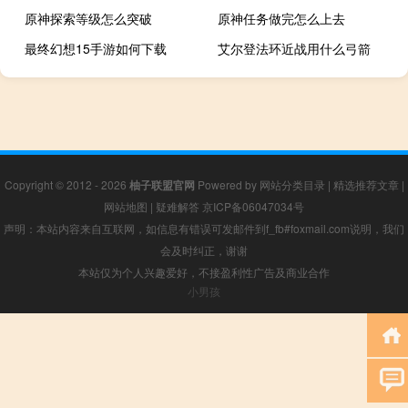
原神探索等级怎么突破
原神任务做完怎么上去
最终幻想15手游如何下载
艾尔登法环近战用什么弓箭
Copyright © 2012 - 2026
柚子联盟官网
Powered by
网站分类目录
|
精选推荐文章
|
网站地图
|
疑难解答
京ICP备06047034号
声明：本站内容来自互联网，如信息有错误可发邮件到f_fb#foxmail.com说明，我们
会及时纠正，谢谢
本站仅为个人兴趣爱好，不接盈利性广告及商业合作
小男孩