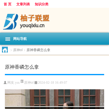
首 页
文章列表
知识分类
网站导航
>
原神ol
>
原神香磷怎么拿
原神香磷怎么拿
原神ol
网友:
ysx
2024-02-18 16:49:07