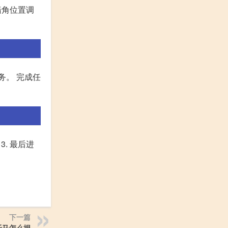
墙角位置调
务。 完成任
. 最后进
下一篇
托马怎么捏