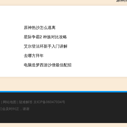
原神热沙怎么逃离
星际争霸2 种族对比攻略
艾尔登法环新手入门讲解
去哪方拜年
电脑造梦西游沙僧最佳配招
章
|
网站地图
|
疑难解答
京ICP备06047034号
，我们会及时纠正，谢谢