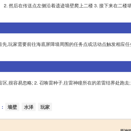
 2. 然后在传送点左侧沿着遗迹墙壁爬上二楼 3. 接下来在二楼
首先,玩家需要前往海底屏障墙周围的任务点或活动点触发相应任
,很容易忽略; 2. 召唤雷种子,往雷神瞳所在的若雷结界处跑去; 3
：
墙壁
水泽
玩家
原神