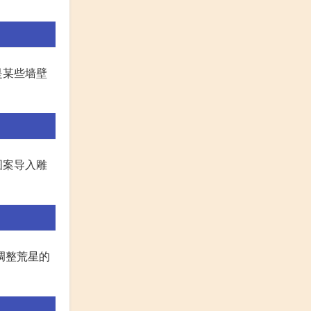
是某些墙壁
图案导入雕
调整荒星的