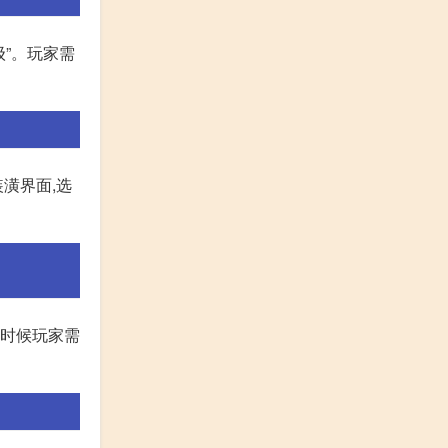
级”。玩家需
潢界面,选
这时候玩家需