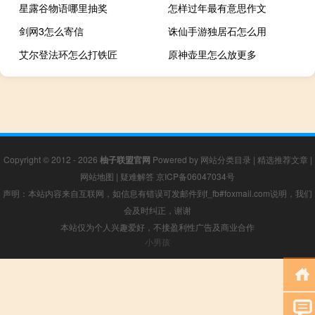
星露谷物语哪里抽奖
怎样过年最有意思作文
剑网3怎么寄信
诛仙手游独居石怎么用
艾尔登法环怎么打铁匠
原神壶里怎么放更多
Copyright © 2012 - 2026
柚子联盟官网
Powered by
网站分类目录
|
精选推荐文章
|
网站地图
|
疑难解答
京ICP备06047034号
声明：本站内容来自互联网，如信息有错误可发邮件到f_fb#foxmail.com说明，我们
会及时纠正，谢谢
本站仅为个人兴趣爱好，不接盈利性广告及商业合作
小男孩