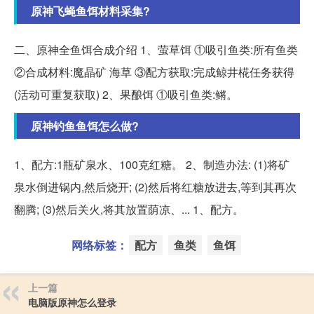
原神飞蝇鱼饵材料采集?
二、原神全鱼饵合成介绍 1、萤草饵 ①吸引鱼类:所有鱼类
②合成材料:魔晶矿 海草 ③配方获取:完成鲸井椛任务获得
(活动可重复获取) 2、果酿饵 ①吸引鱼类:鳉。
原神钓鱼鱼饵怎么做?
1、配方:1瓶矿泉水、100克红糖。 2、制造办法: (1)将矿
泉水倒进锅内,然后烧开; (2)然后将红糖放进去,等到其再次
翻腾; (3)然后关火,将其放置荫凉、... 1、配方。
网络标签：
配方
鱼类
鱼饵
上一篇
电脑版原神怎么登录