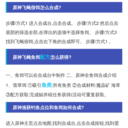
原神飞蝇假饵怎么合成?
步骤/方式1 进入合成台,点击合成。 步骤/方式2 然后点击
底部的筛选全部,在弹出的选项中选择鱼饵。 步骤/方式3
找到飞蝇假饵,点击右下角的合成即可。 步骤/方式1 。
配方
原神飞蝇鱼饵
怎么获得?
一、鱼饵可以在合成台中制作 二、原神全鱼饵合成介绍
鱼类
1、萤草饵 ①吸引
:所有鱼类 ②合成材料:魔晶矿 海草
③配方获取:完成鲸井椛任务获得(活动可重复获取。
原神渔获钓鱼点位和鱼饵如何合成?
进入原神主页点击地图,找到合成台,点击合成按钮,找到需