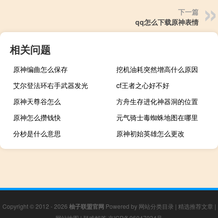
下一篇
qq怎么下载原神表情
相关问题
原神编曲怎么保存
挖机油耗突然增高什么原因
艾尔登法环右手武器发光
cf王者之心好不好
原神天尊谷怎么
方舟生存进化神器洞的位置
原神怎么攒钱快
元气骑士毒蜘蛛地图在哪里
分杪是什么意思
原神初始英雄怎么更改
Copyright © 2012 - 2026
柚子联盟官网
Powered by
网站分类目录
|
精选推荐文章
|
网站地图
|
疑难解答
京ICP备06047034号