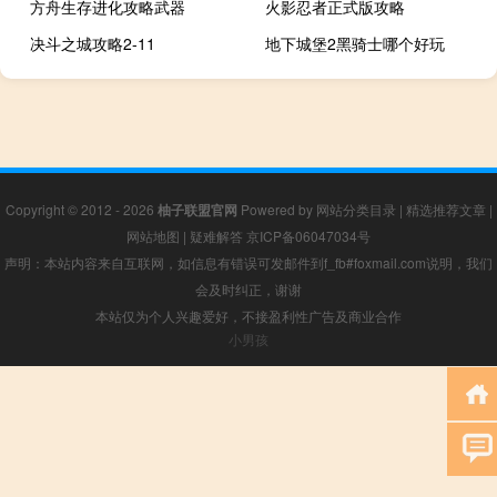
方舟生存进化攻略武器
火影忍者正式版攻略
决斗之城攻略2-11
地下城堡2黑骑士哪个好玩
Copyright © 2012 - 2026
柚子联盟官网
Powered by
网站分类目录
|
精选推荐文章
|
网站地图
|
疑难解答
京ICP备06047034号
声明：本站内容来自互联网，如信息有错误可发邮件到f_fb#foxmail.com说明，我们
会及时纠正，谢谢
本站仅为个人兴趣爱好，不接盈利性广告及商业合作
小男孩