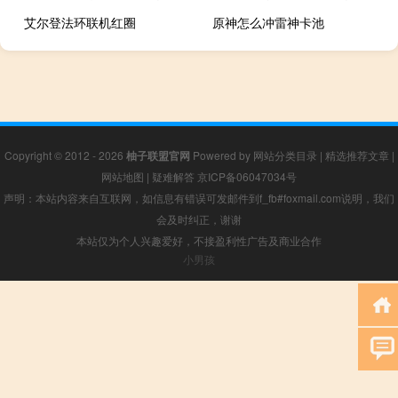
艾尔登法环联机红圈
原神怎么冲雷神卡池
Copyright © 2012 - 2026
柚子联盟官网
Powered by
网站分类目录
|
精选推荐文章
|
网站地图
|
疑难解答
京ICP备06047034号
声明：本站内容来自互联网，如信息有错误可发邮件到f_fb#foxmail.com说明，我们
会及时纠正，谢谢
本站仅为个人兴趣爱好，不接盈利性广告及商业合作
小男孩