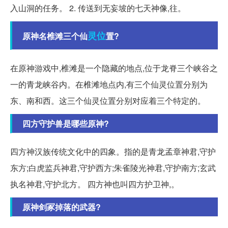
入山洞的任务。 2. 传送到无妄坡的七天神像,往。
灵位
原神名椎滩三个仙
置?
在原神游戏中,椎滩是一个隐藏的地点,位于龙脊三个峡谷之
一的青龙峡谷内。在椎滩地点内,有三个仙灵位置分别为
东、南和西。这三个仙灵位置分别对应着三个特定的。
四方守护兽是哪些原神?
四方神汉族传统文化中的四象。指的是青龙孟章神君,守护
东方;白虎监兵神君,守护西方;朱雀陵光神君,守护南方;玄武
执名神君,守护北方。 四方神也叫四方护卫神,。
原神剑冢掉落的武器?