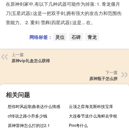
在原神剑冢中,有以下几种武器可能作为掉落: 1. 青龙偃月
刀(五星武器):这是一把双手剑,拥有强大的攻击力和范围伤
害能力。 2. 重剑·雪葬(四星武器):这是... 在。
网络标签：
灵位
石碑
青龙
上一篇
原神vip礼盒怎么获得
下一篇
原神瓶子怎么拼
相关问题
想你时风起歌曲表达什么情感
云顶之弈海克斯科技宝库
cf传说之路小乔多少钱
大连春节送什么海鲜去学校
原神雷神怎么打的过2.1
Pmi考什么