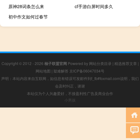
原神28词条怎么来
cf手游白屏时间多久
初中作文如何过春节
Copyright © 2012 - 2026
柚子联盟官网
Powered by
网站分类目录
|
精选推荐文章
|
网站地图
|
疑难解答
京ICP备06047034号
声明：本站内容来自互联网，如信息有错误可发邮件到f_fb#foxmail.com说明，我们
会及时纠正，谢谢
本站仅为个人兴趣爱好，不接盈利性广告及商业合作
小男孩