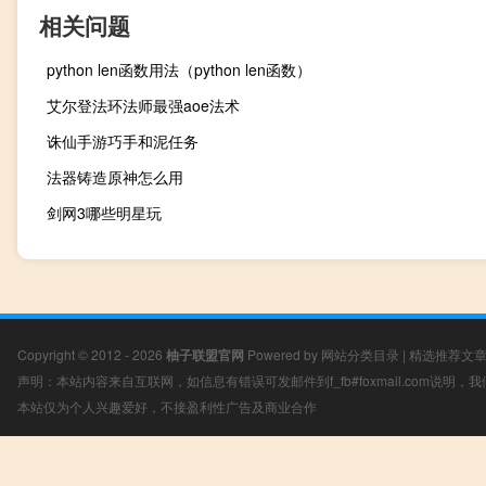
相关问题
python len函数用法（python len函数）
艾尔登法环法师最强aoe法术
诛仙手游巧手和泥任务
法器铸造原神怎么用
剑网3哪些明星玩
Copyright © 2012 - 2026
柚子联盟官网
Powered by
网站分类目录
|
精选推荐文
声明：本站内容来自互联网，如信息有错误可发邮件到f_fb#foxmail.com说明
本站仅为个人兴趣爱好，不接盈利性广告及商业合作