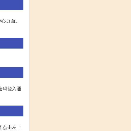
中心页面。
密码登入通
面,点击左上