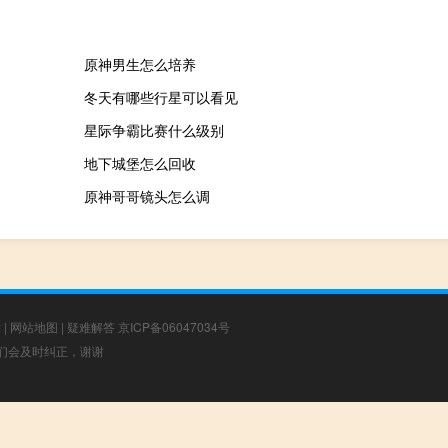
原神男生怎么培养
冬天有哪些行星可以看见
星际争霸比赛什么级别
地下城堡怎么回收
原神哥哥镜头怎么调
章
|
网站地图
|
疑难解答
京ICP备06047034号
，我们会及时纠正，谢谢