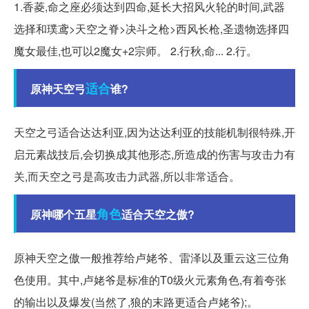
1.香菱,命之座必须达到四命,延长大招风火轮的时间,武器
选择和璞鸢>天空之脊>决斗之枪>西风长枪,圣遗物选择四
魔女最佳,也可以2魔女+2宗师。 2.行秋,命... 2.行。
适合
原神天空弓
谁?
天空之弓适合达达利亚,因为达达利亚的技能机制很特殊,开
启元素战技后,会切换成其他形态,所造成的伤害与攻击力有
关,而天空之弓是高攻击力武器,所以非常适合。
角色
原神哪个五星
适合天空之傲?
原神天空之傲一般推荐给卢姥爷、雷泽以及重云这三位角
色使用。其中,卢姥爷是标准的T0级火元素角色,有着夸张
的输出以及爆发(当然了,狼的末路更适合卢姥爷);。