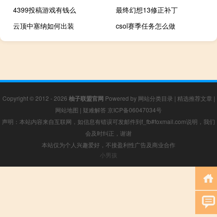
4399投稿游戏有钱么
最终幻想13修正补丁
云顶中塞纳如何出装
csol赛季任务怎么做
Copyright © 2012 - 2026
柚子联盟官网
Powered by
网站分类目录
|
精选推荐文章
|
网站地图
|
疑难解答
京ICP备06047034号
声明：本站内容来自互联网，如信息有错误可发邮件到f_fb#foxmail.com说明，我们
会及时纠正，谢谢
本站仅为个人兴趣爱好，不接盈利性广告及商业合作
小男孩