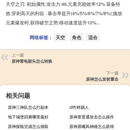
天空之刃: 初始属性:攻击力:46,元素充能效率12% 装备特
效:穿刺高天的利齿 · 暴击率提升(4%/5%/6%/7%/8%);施放
元素爆发时,获得破空之势:移动速度提升10%...
网络标签：
天空
角色
适合
上一篇
原神雷电箭头怎么转换
下一篇
原神怎么发射重击
相关问题
原神三神队怎么打副本
cf咋样踢人
地下城堡回廊哪里最好
原神里普通攻击怎么操作
原神探险完成怎么领取
原神晨曦风神瞳怎么获得