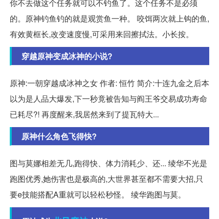
你不去做这个任务就可以不钓鱼了。这个任务不是必须
的。原神钓鱼钓的就是观赏鱼一种。 咬饵两次就上钩的鱼,
有效黄框长,改变速度慢,可采用来回擦拭法。小长按。
穿越原神变成冰神的小说?
原神:一朝穿越成冰神之女 作者: 恒竹 简介:十连九金之后本
以为是人品大爆发,下一秒竟被告知与阎王爷交易成功寿命
已耗尽?! 再度醒来,我居然来到了提瓦特大...
原神什么角色飞得快?
图与莫娜相差无几,跑得快、体力消耗少、还... 绫华不光是
跑图优秀,她伤害也是极高的,大世界甚至都不需要大招,只
要e技能搭配A重就可以轻松秒怪。 绫华跑图与莫。