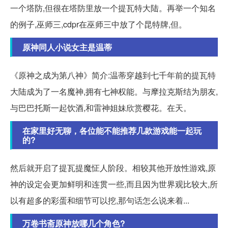
一个塔防,但很在塔防里放一个提瓦特大陆。再举一个知名
的例子,巫师三,cdpr在巫师三中放了个昆特牌,但。
原神同人小说女主是温蒂
《原神之成为第八神》简介:温蒂穿越到七千年前的提瓦特
大陆成为了一名魔神,拥有七神权能。与摩拉克斯结为朋友,
与巴巴托斯一起饮酒,和雷神姐妹欣赏樱花。在天。
在家里好无聊，各位能不能推荐几款游戏能一起玩
的?
然后就开启了提瓦提魔怔人阶段。相较其他开放性游戏,原
神的设定会更加鲜明和连贯一些,而且因为世界观比较大,所
以有超多的彩蛋和细节可以挖,那句话怎么说来着...
万卷书斋原神放哪几个角色?