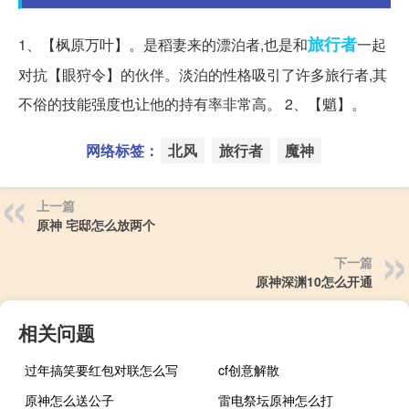
旅行者
1、【枫原万叶】。是稻妻来的漂泊者,也是和
一起
对抗【眼狩令】的伙伴。淡泊的性格吸引了许多旅行者,其
不俗的技能强度也让他的持有率非常高。 2、【魈】。
网络标签：
北风
旅行者
魔神
上一篇
原神 宅邸怎么放两个
下一篇
原神深渊10怎么开通
相关问题
过年搞笑要红包对联怎么写
cf创意解散
原神怎么送公子
雷电祭坛原神怎么打