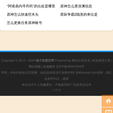
“阿谁鼎内寻丹药”的出处是哪里
原神怎么查深渊信息
原神怎么快速挖木头
星际争霸2隐形的单位是
怎么更换任务原神账号
Copyright © 2012 - 2026
柚子联盟官网
Powered by
网站分类目录
|
精选推荐文章
|
网站地图
|
疑难解答
京ICP备06047034号
声明：本站内容来自互联网，如信息有错误可发邮件到f_fb#foxmail.com说明，我们
会及时纠正，谢谢
本站仅为个人兴趣爱好，不接盈利性广告及商业合作
小男孩