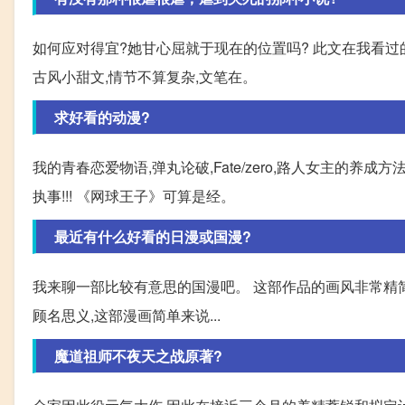
如何应对得宜?她甘心屈就于现在的位置吗? 此文在我看过
古风小甜文,情节不算复杂,文笔在。
求好看的动漫?
我的青春恋爱物语,弹丸论破,Fate/zero,路人女主的养成方
执事!!! 《网球王子》可算是经。
最近有什么好看的日漫或国漫?
我来聊一部比较有意思的国漫吧。 这部作品的画风非常精简,
顾名思义,这部漫画简单来说...
魔道祖师不夜天之战原著?