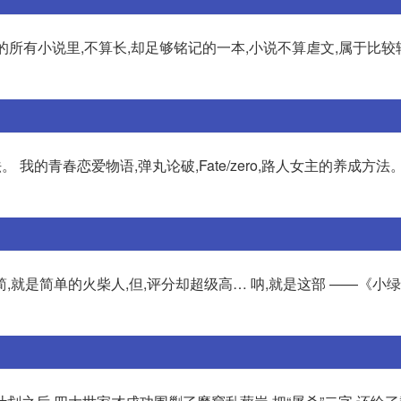
的所有小说里,不算长,却足够铭记的一本,小说不算虐文,属于比较
法。 我的青春恋爱物语,弹丸论破,Fate/zero,路人女主的养成方法
就是简单的火柴人,但,评分却超级高… 呐,就是这部 ——《小