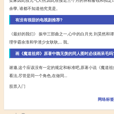
众家因此役元气大伤,因此在接近三个月的养精蓄锐和拟定计
余孽, 谁都不知道他究竟是。
有没有很甜的电视剧推荐?
《最好的我们》 振华三部曲之一,心中的白月光 刘昊然和谭
理学霸余淮和学渣少女耿耿,... 我。
画《魔道祖师》原著中魏无羡的同人图时必须画呆毛吗
谢邀,这个应该没有一定的规定和标准吧,原著小说《魔道
看法,尽管是同一个角色,在做同...
股票入门
网络标签