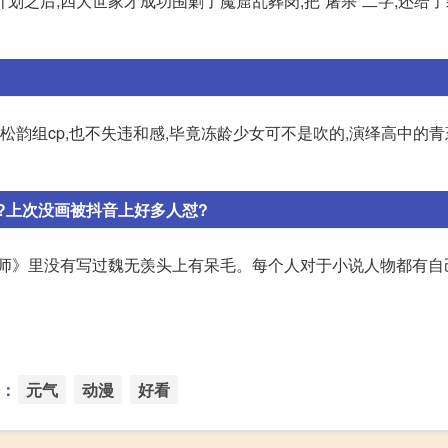
划之后,四大世家才成功围剿了魔窟乱葬岗,把“屠杀”二字,还给
松韵组cp,也不失违和感,毕竟冻龄少女可不是吹的,演绎高中的青
?上次没画被抖音上好多人怼?
祖师》里没有写过魏无羡头上有呆毛。每个人对于小说人物都有自
：
元气
动漫
好看