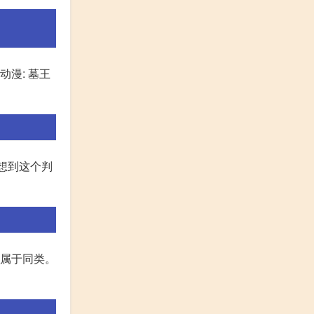
漫: 墓王
没想到这个判
是属于同类。