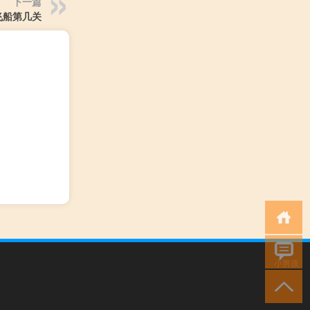
下一篇
飞船第几关
小男孩