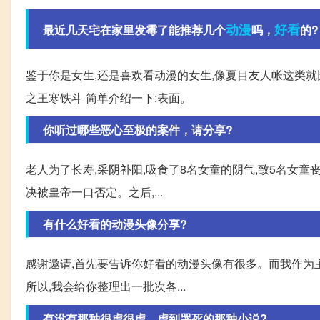
动漫
好看
最近几天宅在家里发霉了能推荐几个
吗，
的?
鉴于你是女生,还是喜欢看动漫的女生,像夏目友人帐这类就
之王寒铁斗 简单介绍一下:表面。
你听过哪些恶心至极的案件，请分享?
老人为了长寿,采阴补阳,吸食了8名女童的阴气,致5名女童
决被皇帝一口否定。之后,...
有什么好看的动漫头像分享?
感谢邀请,首先要告诉你好看的动漫头像有很多。而我作为
所以,我会给你整理出一批次各...
有没有那种很虐很虐，虐到哭死的那种小说?