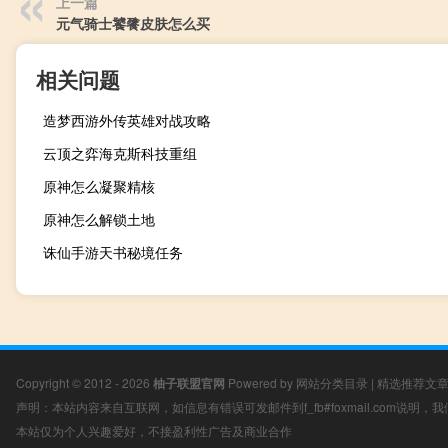
上一篇
元气骑士饕餮皮肤怎么买
相关问题
造梦西游外传英雄对战攻略
云顶之弈海克斯科技重组
原神怎么凝聚精核
原神怎么解锁土地
诛仙手游天书秘境任务
Copyright © 2012 - 2026
柚子联盟官网
Powered by
网站分类目录
|
精选推荐文
声明：本站内容来自互联网，如信息有错误可发邮件到f_fb#foxmail.com说明
本站仅为个人兴趣爱好，不接盈利性广告及商业合作