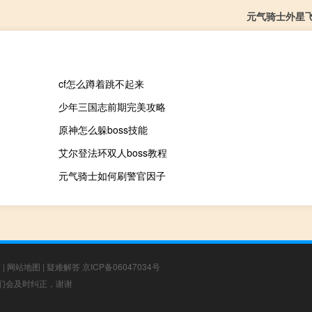
元气骑士外星
cf怎么蹲着跳不起来
少年三国志前期完美攻略
原神怎么躲boss技能
艾尔登法环双人boss教程
元气骑士如何刷警官因子
章
|
网站地图
|
疑难解答
京ICP备06047034号
，我们会及时纠正，谢谢