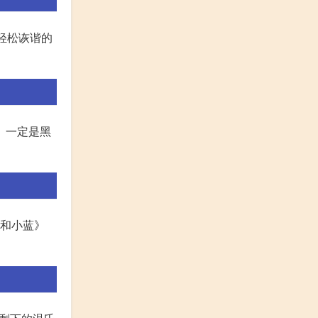
轻松诙谐的
。 一定是黑
绿和小蓝》