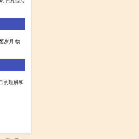
了剩下的温氏
葱岁月 物
己的理解和