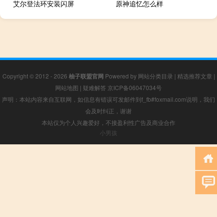
艾尔登法环安装闪屏
原神追忆怎么样
Copyright © 2012 - 2026
柚子联盟官网
Powered by
网站分类目录
|
精选推荐文章
|
网站地图
|
疑难解答
京ICP备06047034号
声明：本站内容来自互联网，如信息有错误可发邮件到f_fb#foxmail.com说明，我们
会及时纠正，谢谢
本站仅为个人兴趣爱好，不接盈利性广告及商业合作
小男孩