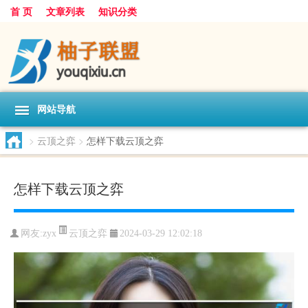
首 页
文章列表
知识分类
网站导航
>
云顶之弈
>
怎样下载云顶之弈
怎样下载云顶之弈
云顶之弈
网友:
zyx
2024-03-29 12:02:18