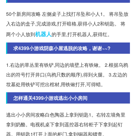
50个新房间攻略 左侧桌子上找打吊坠和小人1。 将吊坠放
入右边的盒子,完成游戏,打开暗格,获得小人2和钥匙。 将
机器人
两个小人放到
的手里,打开机器人,获得红。
求4399小游戏阴森小屋逃脱的攻略，谢谢~~?
1.右边的草丛里有铁铲,同边的墙壁上有铁锹。 2.根据乌鸦
出的符号打开井口(乌鸦只数的顺序),得到火腿。 3.左边的
坟墓处用铁铲可挖出棺材,用铁锹打开,可得蜡。
怎样通关4399小游戏逃出小小房间
逃出小小房间攻略白色陶器上拿到钥匙1。右转左墙角里
拿到奶酪。电视机桌下拿到遥控器右转柜子下拿到起钉
器。用钥匙1打开上面的柜门,拿到铜器和镖查。