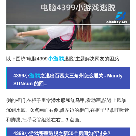
小游戏
以下围绕“电脑4399
逃脱”主题解决网友的困惑
游戏
4399小
之逃出百慕大三角州怎么通关 - Mandy
SUNsun 的回...
侧的柜门,在柜子里拿潜水服和红马甲,看动画,船遇上风暴
沉到水底。3:点画面右侧,点左边的柜门,在柜子里拿呼吸管
和脚蹼;把呼吸管组装在右... 3:点画。
4399小游戏密室逃脱之新50个房间如何过关?