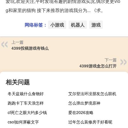
爱玩,欢迎关注,平时发现有趣的剧情游戏实况,偶尔更更vlo
g和家里的猫狗 接下来推荐的游戏我分为... 《求。
网络标签：
小游戏
机器人
游戏
上一篇
4399投稿游戏有钱么
下一篇
4399游戏盒怎么打开
相关问题
冬天盆栽什么食物好
艾尔登法环没朋友怎么联机
跑跑卡丁车天浪怎样
怎么弹出梦境原神
cf死亡之眼大约多少钱
爱在2026攻略
csol如何屏蔽文字
过年怎么装修房子好看呢