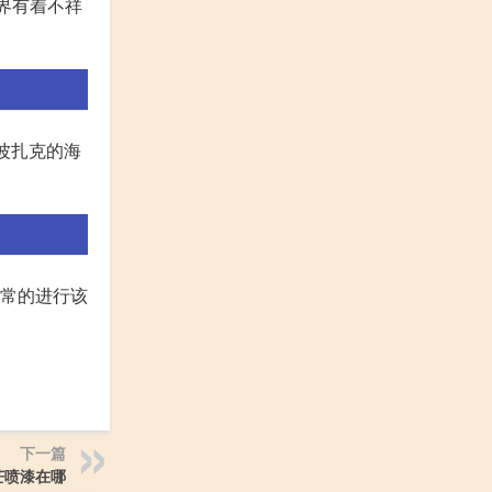
世界有着不祥
见波扎克的海
正常的进行该
下一篇
芒喷漆在哪