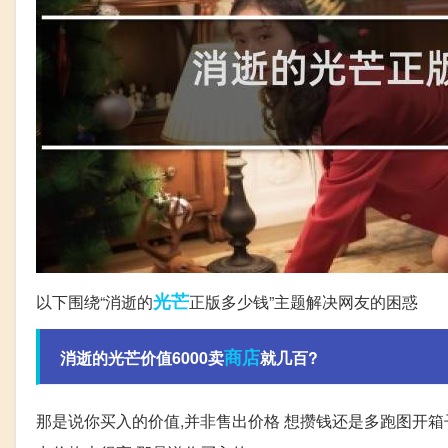
光芒
以下围绕“消逝的
正版多少钱”主题解决网友的困惑
商店
消逝的光芒价值6000卖
就几百?
那是说你买入的价值,并非售出价格 想攒钱还是多跑图开箱