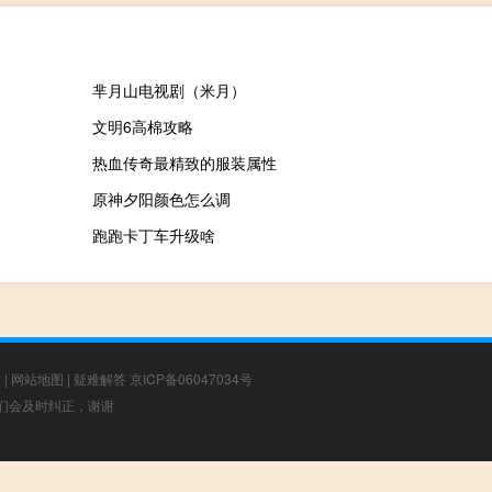
芈月山电视剧（米月）
文明6高棉攻略
热血传奇最精致的服装属性
原神夕阳颜色怎么调
跑跑卡丁车升级啥
章
|
网站地图
|
疑难解答
京ICP备06047034号
，我们会及时纠正，谢谢