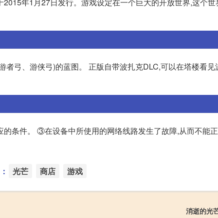
戏,于2015年1月27日发行。游戏设定在一个巨大的开放世界,这个
漫游者弓、游侠弓)的蓝图。 正版自带波扎克DLC,可以在塔楼看
应的条件。 ③在设备中所使用的网络线路发生了故障,从而不能
：
光芒
商店
游戏
消逝的光