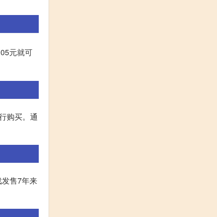
.05元就可
进行购买。通
戏发售7年来