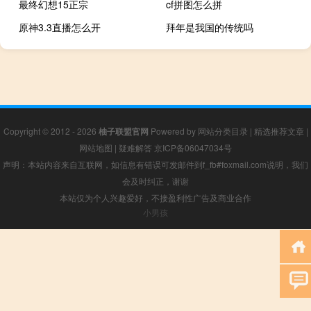
最终幻想15正宗
cf拼图怎么拼
原神3.3直播怎么开
拜年是我国的传统吗
Copyright © 2012 - 2026
柚子联盟官网
Powered by
网站分类目录
|
精选推荐文章
|
网站地图
|
疑难解答
京ICP备06047034号
声明：本站内容来自互联网，如信息有错误可发邮件到f_fb#foxmail.com说明，我们
会及时纠正，谢谢
本站仅为个人兴趣爱好，不接盈利性广告及商业合作
小男孩