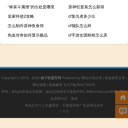
“林泉斗属僧”的出处是哪里
原神狂套装怎么获得
皇家特使2攻略
cf复仇者多少出
怎么制作原神鱼食饵
cf领队怎么样
热血传奇如何显示极品
cf手游女团框框怎么弄
Copyright © 2012 - 2026
柚子联盟官网
Powered by
网站分类目录
|
精选推荐文章
|
网站地图
|
疑难解答
京ICP备06047034号
声明：本站内容来自互联网，如信息有错误可发邮件到f_fb#foxmail.com说明，我们
会及时纠正，谢谢
本站仅为个人兴趣爱好，不接盈利性广告及商业合作
小男孩