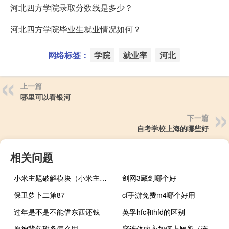
河北四方学院录取分数线是多少？
河北四方学院毕业生就业情况如何？
网络标签：
学院
就业率
河北
上一篇
哪里可以看银河
下一篇
自考学校上海的哪些好
相关问题
小米主题破解模块（小米主题破解）
剑网3藏剑哪个好
保卫萝卜二第87
cf手游免费m4哪个好用
过年是不是不能借东西还钱
英孚hfc和hfd的区别
原神背包磁条怎么用
穿连体内衣如何上厕所（连体内衣怎么上厕所）