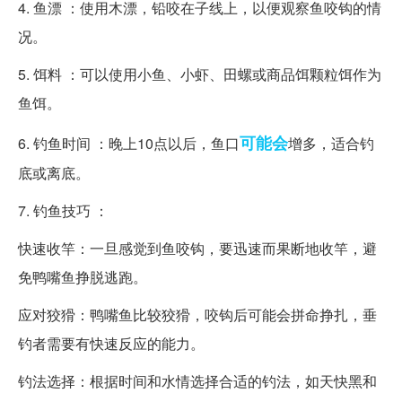
4. 鱼漂 ：使用木漂，铅咬在子线上，以便观察鱼咬钩的情
况。
5. 饵料 ：可以使用小鱼、小虾、田螺或商品饵颗粒饵作为
鱼饵。
可能会
6. 钓鱼时间 ：晚上10点以后，鱼口
增多，适合钓
底或离底。
7. 钓鱼技巧 ：
快速收竿：一旦感觉到鱼咬钩，要迅速而果断地收竿，避
免鸭嘴鱼挣脱逃跑。
应对狡猾：鸭嘴鱼比较狡猾，咬钩后可能会拼命挣扎，垂
钓者需要有快速反应的能力。
钓法选择：根据时间和水情选择合适的钓法，如天快黑和