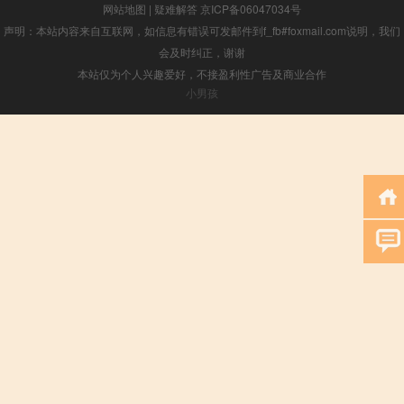
网站地图
|
疑难解答
京ICP备06047034号
声明：本站内容来自互联网，如信息有错误可发邮件到f_fb#foxmail.com说明，我们
会及时纠正，谢谢
本站仅为个人兴趣爱好，不接盈利性广告及商业合作
小男孩