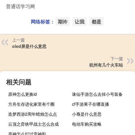
普通话学习网
网络标签：
期许
让我
都是
上一篇
oled屏是什么意思
下一篇
杭州有几个火车站
相关问题
原神怎么更换id
诛仙手游怎么去掉小号装备
方舟生存进化家里有个圈
cf手游果子在哪直播
造梦西游2周年蜡烛怎么点
小蓐是什么意思
云顶之弈铁甲战士怎么合成
电动车购买攻略
原神怎么打过雷神影