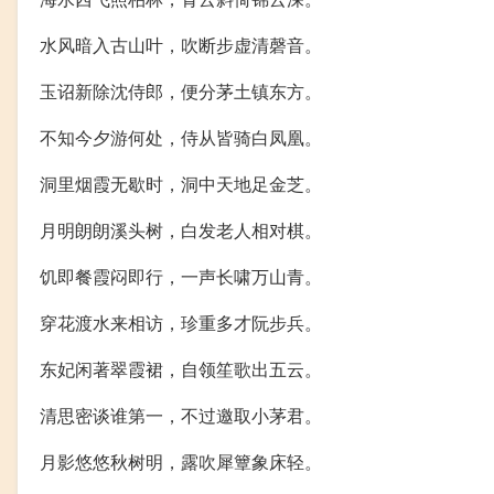
水风暗入古山叶，吹断步虚清磬音。
玉诏新除沈侍郎，便分茅土镇东方。
不知今夕游何处，侍从皆骑白凤凰。
洞里烟霞无歇时，洞中天地足金芝。
月明朗朗溪头树，白发老人相对棋。
饥即餐霞闷即行，一声长啸万山青。
穿花渡水来相访，珍重多才阮步兵。
东妃闲著翠霞裙，自领笙歌出五云。
清思密谈谁第一，不过邀取小茅君。
月影悠悠秋树明，露吹犀簟象床轻。