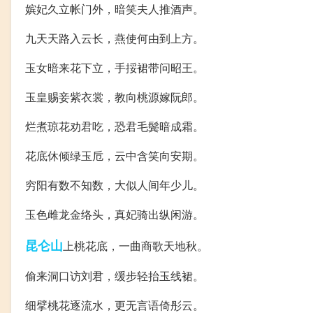
嫔妃久立帐门外，暗笑夫人推酒声。
九天天路入云长，燕使何由到上方。
玉女暗来花下立，手挼裙带问昭王。
玉皇赐妾紫衣裳，教向桃源嫁阮郎。
烂煮琼花劝君吃，恐君毛鬓暗成霜。
花底休倾绿玉卮，云中含笑向安期。
穷阳有数不知数，大似人间年少儿。
玉色雌龙金络头，真妃骑出纵闲游。
昆仑山
上桃花底，一曲商歌天地秋。
偷来洞口访刘君，缓步轻抬玉线裙。
细擘桃花逐流水，更无言语倚彤云。