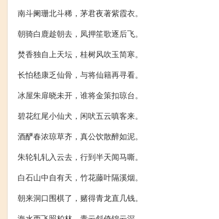
南斗阑珊北斗稀，茅君夜著紫霞衣。
朝骑白鹿趁朝去，凤押笙歌逐后飞。
焚香独自上天坛，桂树风吹玉简寒。
长怕嵇康乏仙骨，与将仙籍再寻看。
冰屋朱扉晓未开，谁将金策扣琼台。
碧花红尾小仙犬，闲吠五云嗔客来。
酒酽春浓琼草齐，真公饮散醉如泥。
朱轮轧轧入云去，行到半天闻马嘶。
白石山中自有天，竹花藤叶隔溪烟。
朝来洞口围棋了，赌得青龙直几钱。
海水西飞照柏林，青云斜倚锦云深。