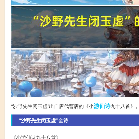
游仙诗
“沙野先生闭玉虚”出自唐代曹唐的《小
九十八首》
“沙野先生闭玉虚”全诗
《小游仙诗九十八首》