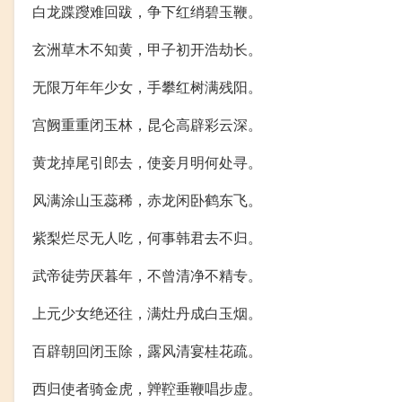
白龙蹀躞难回跋，争下红绡碧玉鞭。
玄洲草木不知黄，甲子初开浩劫长。
无限万年年少女，手攀红树满残阳。
宫阙重重闭玉林，昆仑高辟彩云深。
黄龙掉尾引郎去，使妾月明何处寻。
风满涂山玉蕊稀，赤龙闲卧鹤东飞。
紫梨烂尽无人吃，何事韩君去不归。
武帝徒劳厌暮年，不曾清净不精专。
上元少女绝还往，满灶丹成白玉烟。
百辟朝回闭玉除，露风清宴桂花疏。
西归使者骑金虎，亸鞚垂鞭唱步虚。