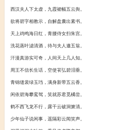
西汉夫人下太虚，九霞裙幅五云舆。
欲将碧字相教示，自解盘囊出素书。
天上鸡鸣海日红，青腰侍女扫朱宫。
洗花蒸叶滤清酒，待与夫人邀五翁。
汗漫真游实可奇，人间天上几人知。
周王不信长生话，空使苌弘碧泪垂。
青锦缝裳绿玉珰，满身新带五云香。
闲依碧海攀鸾驾，笑就苏君觅橘尝。
鹤不西飞龙不行，露干云破洞箫清。
少年仙子说闲事，遥隔彩云闻笑声。