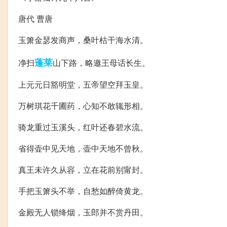
唐代 曹唐
玉箫金瑟发商声，桑叶枯干海水清。
蓬莱
净扫
山下路，略邀王母话长生。
上元元日豁明堂，五帝望空拜玉皇。
万树琪花千圃药，心知不敢辄形相。
骑龙重过玉溪头，红叶还春碧水流。
省得壶中见天地，壶中天地不曾秋。
真王未许久从容，立在花前别甯封。
手把玉箫头不举，自愁如醉倚黄龙。
金殿无人锁绛烟，玉郎并不赏丹田。