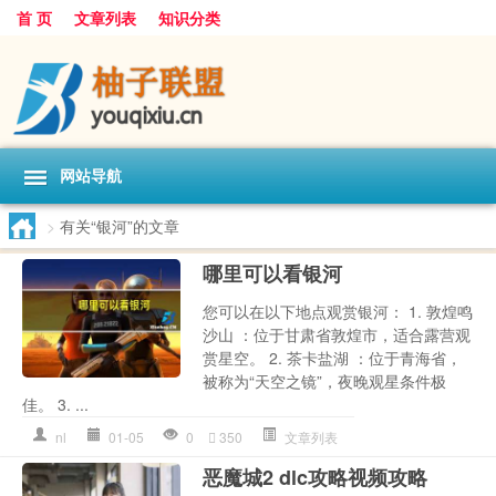
首 页
文章列表
知识分类
网站导航
>
有关“银河”的文章
哪里可以看银河
您可以在以下地点观赏银河： 1. 敦煌鸣
沙山 ：位于甘肃省敦煌市，适合露营观
赏星空。 2. 茶卡盐湖 ：位于青海省，
被称为“天空之镜”，夜晚观星条件极
佳。 3. ...
nl
01-05
0
350
文章列表
恶魔城2 dlc攻略视频攻略