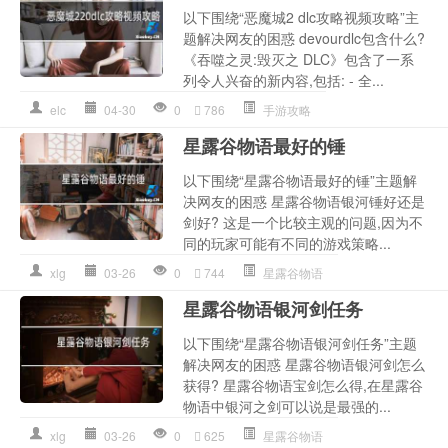
以下围绕“恶魔城2 dlc攻略视频攻略”主
题解决网友的困惑 devourdlc包含什么?
《吞噬之灵:毁灭之 DLC》包含了一系
列令人兴奋的新内容,包括: - 全...
elc
04-30
0
786
手游攻略
星露谷物语最好的锤
以下围绕“星露谷物语最好的锤”主题解
决网友的困惑 星露谷物语银河锤好还是
剑好? 这是一个比较主观的问题,因为不
同的玩家可能有不同的游戏策略...
xlg
03-26
0
744
星露谷物语
星露谷物语银河剑任务
以下围绕“星露谷物语银河剑任务”主题
解决网友的困惑 星露谷物语银河剑怎么
获得? 星露谷物语宝剑怎么得,在星露谷
物语中银河之剑可以说是最强的...
xlg
03-26
0
625
星露谷物语