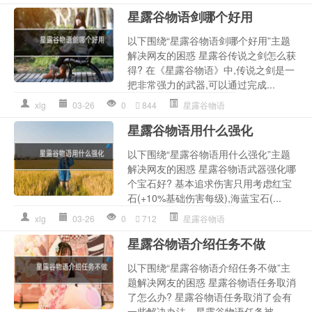
星露谷物语剑哪个好用
以下围绕“星露谷物语剑哪个好用”主题
解决网友的困惑 星露谷传说之剑怎么获
得? 在《星露谷物语》中,传说之剑是一
把非常强力的武器,可以通过完成...
xlg
03-26
0
844
星露谷物语
星露谷物语用什么强化
以下围绕“星露谷物语用什么强化”主题
解决网友的困惑 星露谷物语武器强化哪
个宝石好? 基本追求伤害只用考虑红宝
石(+10%基础伤害每级),海蓝宝石(...
xlg
03-26
0
712
星露谷物语
星露谷物语介绍任务不做
以下围绕“星露谷物语介绍任务不做”主
题解决网友的困惑 星露谷物语任务取消
了怎么办? 星露谷物语任务取消了会有
一些解决办法。星露谷物语任务被...