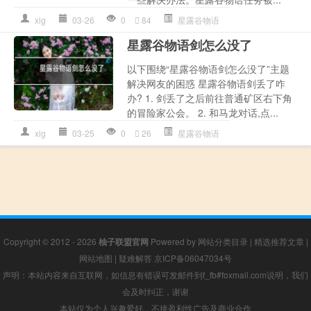
xlg
03-26
0
84
星露谷物语
星露谷物语剑怎么没了
以下围绕“星露谷物语剑怎么没了”主题
解决网友的困惑 星露谷物语剑丢了咋
办? 1. 剑丢了之后前往普通矿区右下角
的冒险家公会。 2. 和马龙对话,点...
xlg
03-25
0
26
星露谷物语
Copyright © 2012 - 2026
柚子联盟官网
Powered by
网站分类目录
|
精选推荐文章
|
网站地图
|
疑难解答
京ICP备06047034号
声明：本站内容来自互联网，如信息有错误可发邮件到f_fb#foxmail.com说明，我们
会及时纠正，谢谢
本站仅为个人兴趣爱好，不接盈利性广告及商业合作