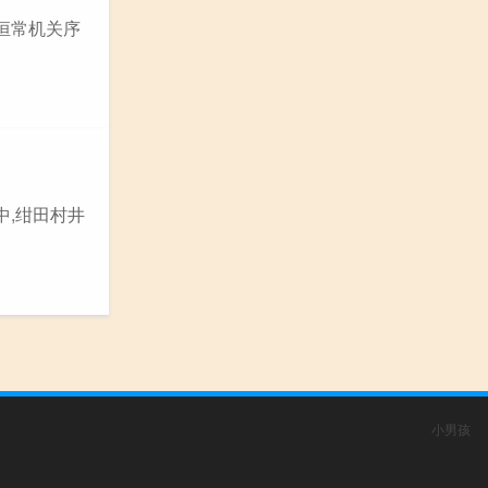
恒常机关序
中,绀田村井
小男孩