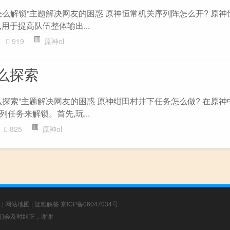
怎么解锁”主题解决网友的困惑 原神恒常机关序列阵怎么开? 原神
用于提高队伍整体输出...
919
原神ol
么探索
探索”主题解决网友的困惑 原神绀田村井下任务怎么做? 在原神
任务来解锁。首先,玩...
825
原神ol
章
|
网站地图
|
疑难解答
京ICP备06047034号
，我们会及时纠正，谢谢