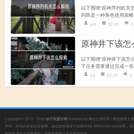
以下围绕“原神序列机关
列阵是一种角色使用策略,
ysx
02-25
0
原神井下该怎
以下围绕“原神井下该怎么
下任务需要通过完成一系列
ysj
02-15
0
Copyright © 2012 - 2026
柚子联盟官网
Powered by
网站分类目录
|
精选推荐文
声明：本站内容来自互联网，如信息有错误可发邮件到f_fb#foxmail.com说明
本站仅为个人兴趣爱好，不接盈利性广告及商业合作