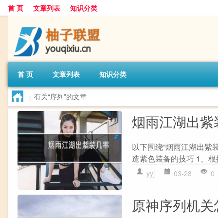
首 页
文章列表
知识分类
首 页
文章列表
知识分类
>
有关“序列”的文章
烟雨江湖出紫
以下围绕“烟雨江湖出紫
造紫色装备的技巧 1、根
yyj
03-28
0
原神序列机关