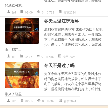
在流动。要是每年都提前封冻，那暖暖
的感觉可就...
jzd
02-09
0
722
春节2024
冬天去温江玩攻略
成都积雪很厚的地方 成都作为四川盆地
西部的城市，积雪并不常见。一般情况
下，在成都市中心及周边地区，积雪较
少。但是，在海拔较高的地区，如青城
山、都江...
dtr
02-05
0
556
春节2024
冬天不是过了吗
为何今年冬天不冷? 寒凉的冬天以她独
特的姿态美丽地绽放着，给世界带来了
冬日的韵味。梅花在这个季节里孕育绽
放，雪花瑰丽地落在我们身上，给我们
带来了轻盈...
dtb
02-05
0
689
春节2024