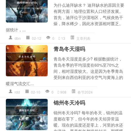
为什么迪拜缺水？ 迪拜缺水的原因主要
有两方面：地理位置和人口经济发展。
首先，迪拜位于沙漠地区，气候炎热干
燥，降水稀少，因此水资源相对匮乏。
据统计，...
dbn
02-12
0
13
文章列表
青岛冬天湿吗
青岛冬天湿度是多少? 根据数据统计，
青岛冬季的平均湿度在60%至70%之
间，相对湿度较大。这是因为冬季青岛
受到来自西伯利亚的冷空气与黄海上的
暖湿气流交汇...
rdd
02-10
0
908
春节2024
锦州冬天冷吗
锦州冬天冷吗? 每年的冬天，锦州的温
度都在零下，但今年的冬天却异常温
暖。现在的温度还是零上，河里的水还