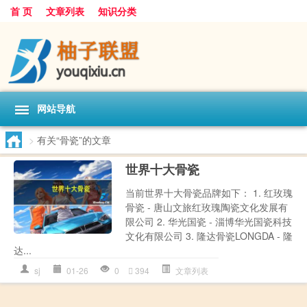
首 页
文章列表
知识分类
网站导航
>
有关“骨瓷”的文章
世界十大骨瓷
当前世界十大骨瓷品牌如下： 1. 红玫瑰
骨瓷 - 唐山文旅红玫瑰陶瓷文化发展有
限公司 2. 华光国瓷 - 淄博华光国瓷科技
文化有限公司 3. 隆达骨瓷LONGDA - 隆
达...
sj
01-26
0
394
文章列表