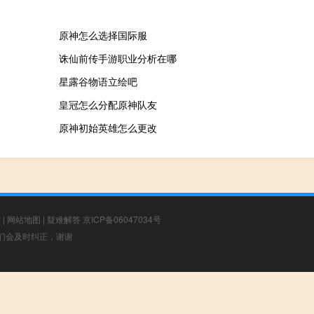
原神怎么选择国际服
诛仙前传手游职业分析在哪
星露谷物语立绘吧
皇冠怎么分配原神队友
原神初始英雄怎么更改
章
|
网站地图
|
疑难解答
京ICP备06047034号
，我们会及时纠正，谢谢