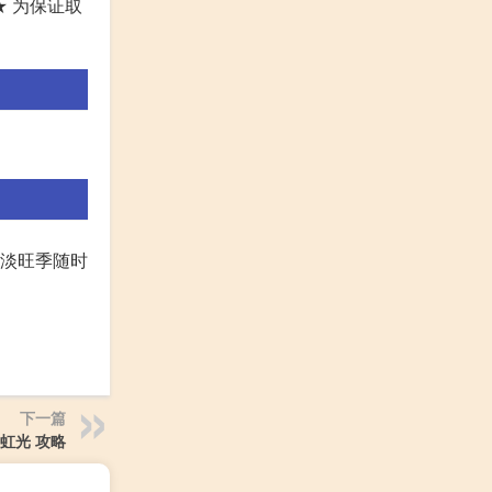
★ 为保证取
根据淡旺季随时
下一篇
虹光 攻略