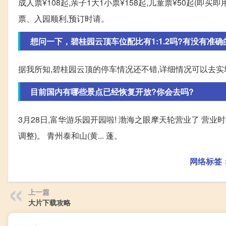
成人票¥108起,亲子1大1小票¥158起,儿童票¥50起(即买
票、入园顺利,预订时请。
想问一下，碧桂园云顶车位配比有1:1.2吗?有没有准确的数
据我所知,碧桂园云顶的停车情况还不错,详细情况可以去实
目前国内有哪些景点已经恢复开放?你会去吗?
3月28日,富华游乐园开园啦! 渤海之眼摩天轮营业了 营业时间
调整)。 青州泰和山(黄... 蓬。
网络标签
上一篇
大片下载攻略