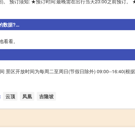
即用)。 预订须知: ★预订时间:最晚需在出行当天23:00之前预订。 
据?...
地看看。
 景区开放时间为每周二至周日(节假日除外) 09:00--16:40(
：
云顶
凤凰
吉隆坡