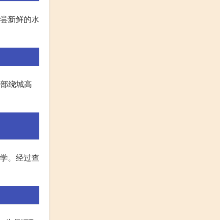
品尝新鲜的水
外部绕城高
中学。经过查