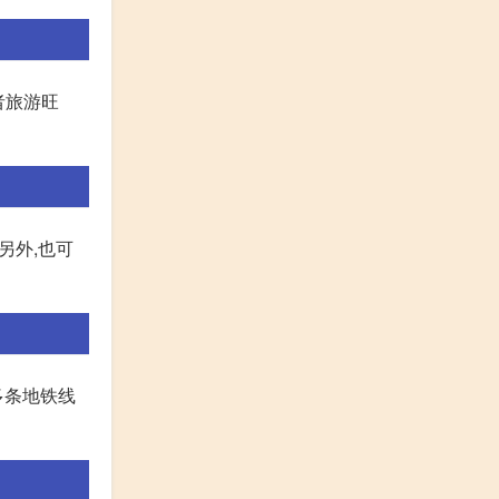
者旅游旺
另外,也可
多条地铁线