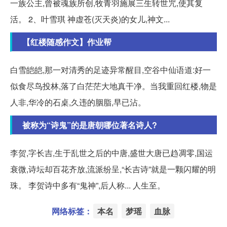
一族公主,曾被魂族所创,牧青羽施展三生转世咒,使其复
活。 2、叶雪琪 神虚苍(灭天炎)的女儿,神文...
【红楼随感作文】作业帮
白雪皑皑,那一对清秀的足迹异常醒目,空谷中仙语道:好一
似食尽鸟投林,落了白茫茫大地真干净。当我重回红楼,物是
人非,华冷的石桌,久违的胭脂,早已沾。
被称为“诗鬼”的是唐朝哪位著名诗人?
李贺,字长吉,生于乱世之后的中唐,盛世大唐已趋凋零,国运
衰微,诗坛却百花齐放,流派纷呈,“长吉诗”就是一颗闪耀的明
珠。 李贺诗中多有“鬼神”,后人称... 人生至。
网络标签：
本名
梦瑶
血脉