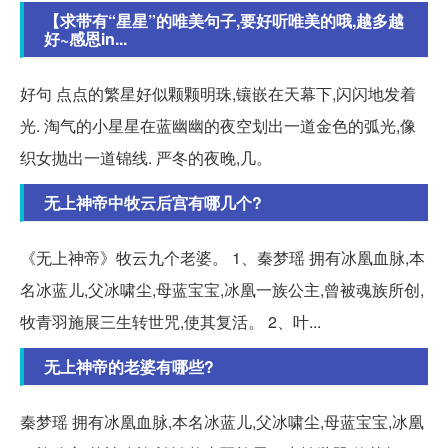
【求带有“星星”的唯美句子,要好听唯美的哦,越多越
好~感恩in...
好句 点点的繁星好似颗颗明珠,镶嵌在天幕下,闪闪地发着
光. 淘气的小星星在蓝幽幽的夜空划出一道金色的弧光,像
织女抛出一道锦线. 严冬的夜晚,几。
无上神帝中牧云后宫有哪几个?
《无上神帝》牧云九个老婆。 1、秦梦瑶 拥有冰凰血脉,本
名冰蓝儿,父冰啸尘,母蓝宝宝,冰凰一族公主,曾被魂族所创,
牧青羽施展三生转世咒,使其复活。 2、叶...
无上神帝的老婆有哪些?
秦梦瑶 拥有冰凰血脉,本名冰蓝儿,父冰啸尘,母蓝宝宝,冰凰