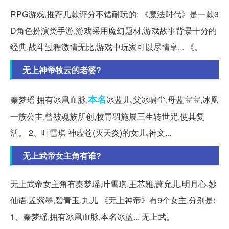
RPG游戏,推荐几款评分不错耐玩的: 《魔法时代》是一款3
D角色扮演类手游,游戏采用魔幻题材,游戏故事背景十分的
经典,战斗过程激情无比,游戏中玩家可以尽情享... 《。
无上神帝牧云的老婆?
本名
秦梦瑶 拥有冰凰血脉,
冰蓝儿,父冰啸尘,母蓝宝宝,冰凰
一族公主,曾被魂族所创,牧青羽施展三生转世咒,使其复
活。 2、叶雪琪 神虚苍(灭天炎)的女儿,神文...
无上武帝女主角有谁?
无上武帝女主角有秦梦瑶,叶雪琪,王芯雅,萧允儿,明月心,妙
仙语,孟紫墨,碧青玉,九儿 《无上神帝》有9个女主,分别是:
1、秦梦瑶,拥有冰凰血脉,本名冰蓝... 无上武。