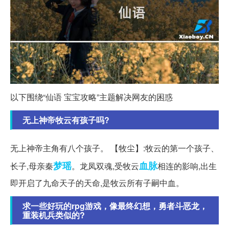
以下围绕“仙语 宝宝攻略”主题解决网友的困惑
无上神帝牧云有孩子吗?
无上神帝主角有八个孩子。 【牧尘】:牧云的第一个孩子、
梦瑶
血脉
长子,母亲秦
。龙凤双魂,受牧云
相连的影响,出生
即开启了九命天子的天命,是牧云所有子嗣中血。
求一些好玩的rpg游戏，像最终幻想，勇者斗恶龙，
重装机兵类似的?