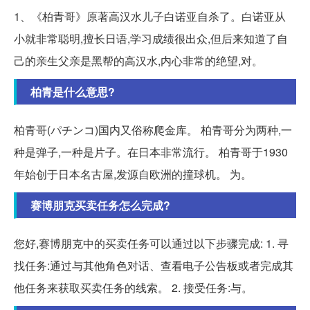
1、《柏青哥》原著高汉水儿子白诺亚自杀了。白诺亚从
小就非常聪明,擅长日语,学习成绩很出众,但后来知道了自
己的亲生父亲是黑帮的高汉水,内心非常的绝望,对。
柏青是什么意思?
柏青哥(パチンコ)国内又俗称爬金库。 柏青哥分为两种,一
种是弹子,一种是片子。在日本非常流行。 柏青哥于1930
年始创于日本名古屋,发源自欧洲的撞球机。 为。
赛博朋克买卖任务怎么完成?
您好,赛博朋克中的买卖任务可以通过以下步骤完成: 1. 寻
找任务:通过与其他角色对话、查看电子公告板或者完成其
他任务来获取买卖任务的线索。 2. 接受任务:与。