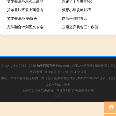
艾尔登法环怎么上高地
跑跑卡丁车贴吧tgg
艾尔登法环最上面雪山
梦想小镇攻略技巧
艾尔登法环 蚂蚁头
诛仙手游吧青云
龙珠融合计划图文攻略
云顶之弈装备三个数值
Copyright © 2012 - 2026
柚子联盟官网
Powered by
网站分类目录
|
精选推荐文章
|
网站地图
|
疑难解答
京ICP备06047034号
声明：本站内容来自互联网，如信息有错误可发邮件到f_fb#foxmail.com说明，我们
会及时纠正，谢谢
本站仅为个人兴趣爱好，不接盈利性广告及商业合作
小男孩