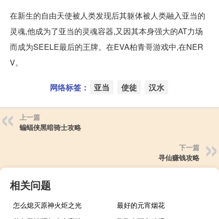
在新生的自由天使被人类发现后其躯体被人类融入亚当的
灵魂,他成为了亚当的灵魂容器,又因其本身强大的AT力场
而成为SEELE最后的王牌。在EVA柏青哥游戏中,在NER
V。
网络标签：
亚当
使徒
汉水
上一篇
蝙蝠侠黑暗骑士攻略
下一篇
寻仙赚钱攻略
相关问题
怎么熄灭原神火炬之光
最好的元宵烟花