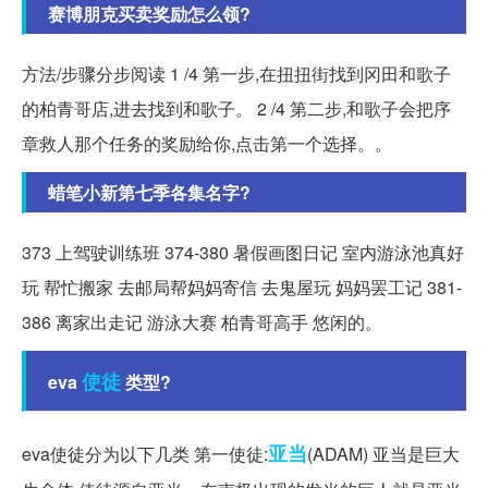
赛博朋克买卖奖励怎么领?
方法/步骤分步阅读 1 /4 第一步,在扭扭街找到冈田和歌子
的柏青哥店,进去找到和歌子。 2 /4 第二步,和歌子会把序
章救人那个任务的奖励给你,点击第一个选择。。
蜡笔小新第七季各集名字?
373 上驾驶训练班 374-380 暑假画图日记 室内游泳池真好
玩 帮忙搬家 去邮局帮妈妈寄信 去鬼屋玩 妈妈罢工记 381-
386 离家出走记 游泳大赛 柏青哥高手 悠闲的。
使徒
eva
类型?
亚当
eva使徒分为以下几类 第一使徒:
(ADAM) 亚当是巨大