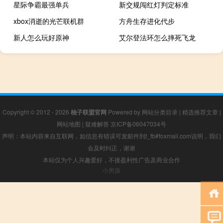
星际争霸最强单兵
新交规闯红灯判定标准
xbox消逝的光芒联机群
方舟生存进化代步
新人怎么玩好原神
艾尔登法环怎么摔死飞龙
Copyright © 2012 - 2026
柚子联盟官网
Powered by
网站分类目录
|
精选推荐文章
|
网站地图
|
疑难解答
京ICP备06047034号
声明：本站内容来自互联网，如信息有错误可发邮件到f_fb#foxmail.com说明，我们
会及时纠正，谢谢
本站仅为个人兴趣爱好，不接盈利性广告及商业合作
小男孩