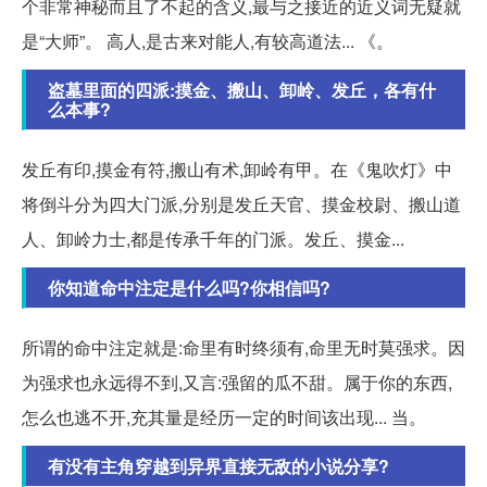
个非常神秘而且了不起的含义,最与之接近的近义词无疑就
是“大师”。 高人,是古来对能人,有较高道法... 《。
盗墓里面的四派:摸金、搬山、卸岭、发丘，各有什
么本事?
发丘有印,摸金有符,搬山有术,卸岭有甲。在《鬼吹灯》中
将倒斗分为四大门派,分别是发丘天官、摸金校尉、搬山道
人、卸岭力士,都是传承千年的门派。发丘、摸金...
你知道命中注定是什么吗?你相信吗?
所谓的命中注定就是:命里有时终须有,命里无时莫强求。因
为强求也永远得不到,又言:强留的瓜不甜。属于你的东西,
怎么也逃不开,充其量是经历一定的时间该出现... 当。
有没有主角穿越到异界直接无敌的小说分享?