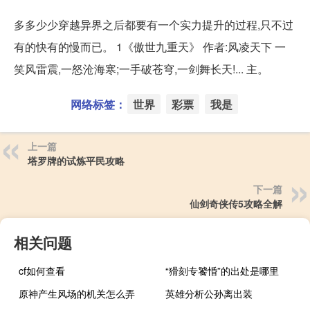
多多少少穿越异界之后都要有一个实力提升的过程,只不过
有的快有的慢而已。 1《傲世九重天》 作者:风凌天下 一
笑风雷震,一怒沧海寒;一手破苍穹,一剑舞长天!... 主。
网络标签：
世界
彩票
我是
上一篇
塔罗牌的试炼平民攻略
下一篇
仙剑奇侠传5攻略全解
相关问题
cf如何查看
“猾刻专饕惛”的出处是哪里
原神产生风场的机关怎么弄
英雄分析公孙离出装