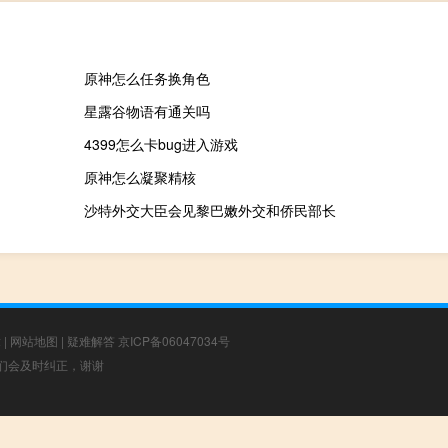
原神怎么任务换角色
星露谷物语有通关吗
4399怎么卡bug进入游戏
原神怎么凝聚精核
沙特外交大臣会见黎巴嫩外交和侨民部长
章
|
网站地图
|
疑难解答
京ICP备06047034号
，我们会及时纠正，谢谢