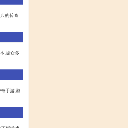
经典的传奇
本,被众多
奇手游,游