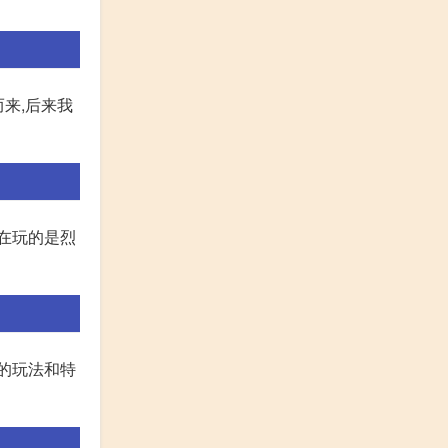
来,后来我
现在玩的是烈
的玩法和特