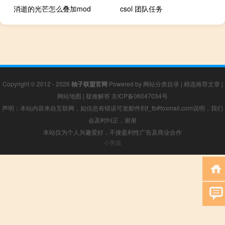
消逝的光芒怎么叠加mod
csol 团队任务
Copyright © 2012 - 2026
柚子联盟官网
Powered by
网站分类目录
|
精选推荐文章
|
网站地图
|
疑难解答
京ICP备06047034号
声明：本站内容来自互联网，如信息有错误可发邮件到f_fb#foxmail.com说明，我们
会及时纠正，谢谢
本站仅为个人兴趣爱好，不接盈利性广告及商业合作
小男孩