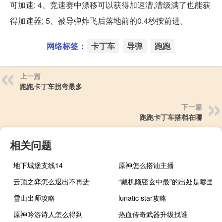
可加速; 4、竞速赛中漂移可以获得加速漕,漕级满了也能获
得加速器; 5、被导弹炸飞后落地前的0.4秒按前进。
网络标签：
卡丁车
导弹
跑跑
上一篇
跑跑卡丁车拐弯最多
下一篇
跑跑卡丁车搭档在哪
相关问题
地下城堡支线14
原神怎么搭讪主播
云顶之弈怎么退出不再进
“藏机隐密玄中最”的出处是哪里
雪山出师攻略
lunatic star攻略
原神吟游诗人怎么得到
热血传奇武器升级找谁