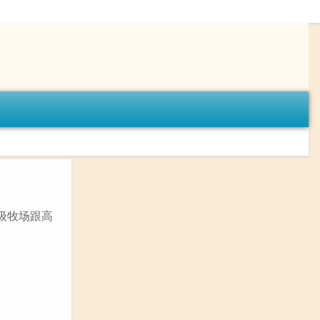
级牧场跟高