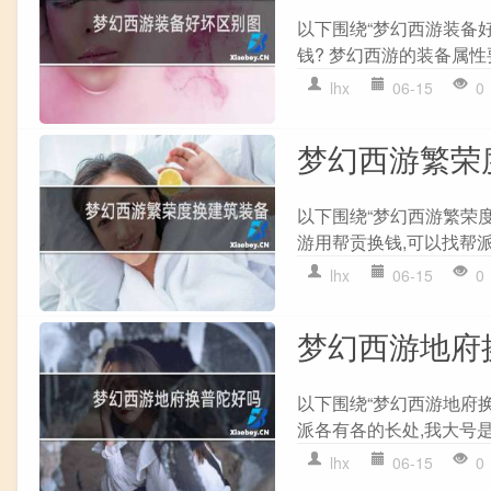
以下围绕“梦幻西游装备
钱? 梦幻西游的装备属性
lhx
06-15
0
梦幻西游繁荣
以下围绕“梦幻西游繁荣
游用帮贡换钱,可以找帮派
lhx
06-15
0
梦幻西游地府
以下围绕“梦幻西游地府换
派各有各的长处,我大号是P
lhx
06-15
0