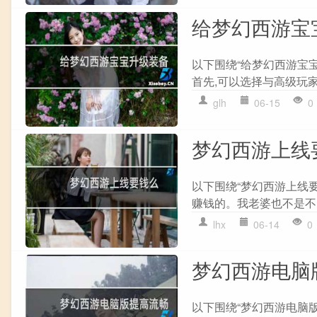
给梦幻西游宝
以下围绕“给梦幻西游宝宝
首先,可以选择与高级玩家
glh
06-15
0
梦幻西游上线
以下围绕“梦幻西游上线要
赚钱的。我老婆也不是不明
lhx
06-14
0
梦幻西游电脑
以下围绕“梦幻西游电脑版