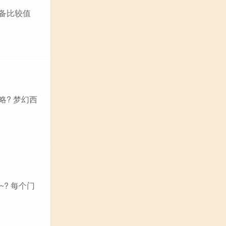
装备比较值
? 梦幻西
? 每个门