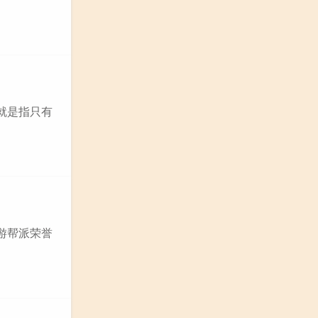
就是指只有
游帮派荣誉