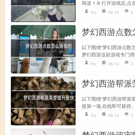
阅读 1 /6 打开游戏后,点击
lhx
06-14
0
梦幻西游点数
以下围绕“梦幻西游点数
梦幻西游这款游戏专门用的
lhx
06-14
0
梦幻西游帮派
以下围绕“梦幻西游帮派
值第一项,在线即可获得。攻
lhx
06-14
0
梦幻西游评审