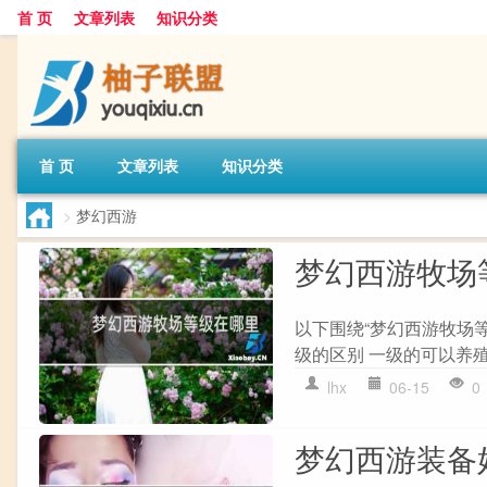
首 页
文章列表
知识分类
首 页
文章列表
知识分类
>
梦幻西游
梦幻西游牧场
以下围绕“梦幻西游牧场
级的区别 一级的可以养殖的
lhx
06-15
0
梦幻西游装备