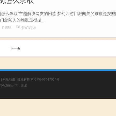
制怎么录取”主题解决网友的困惑 梦幻西游门派闯关的难度是按
门派闯关的难度是根据...
556
梦幻西游
下一页
章
|
网站地图
|
疑难解答
京ICP备06047034号
，我们会及时纠正，谢谢