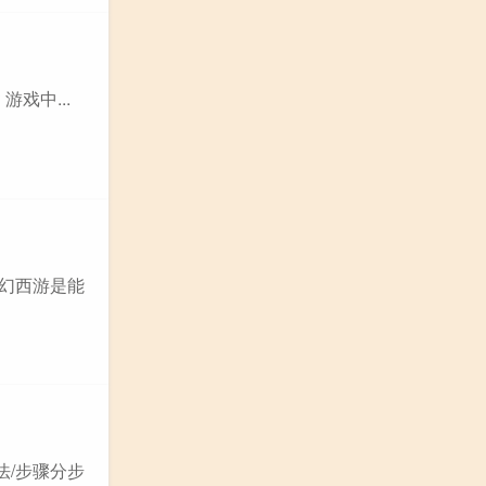
戏中...
梦幻西游是能
法/步骤分步