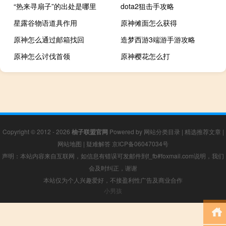
“热来寻扇子”的出处是哪里
dota2狙击手攻略
星露谷物语道具作用
原神傩面怎么获得
原神怎么通过邮箱找回
造梦西游3端游手游攻略
原神怎么讨伐首领
原神樱花怎么打
Copyright © 2012 - 2026
柚子联盟官网
Powered by
网站分类目录
|
精选推荐文章
|
网站地图
|
疑难解答
京ICP备06047034号
声明：本站内容来自互联网，如信息有错误可发邮件到f_fb#foxmail.com说明，我们
会及时纠正，谢谢
本站仅为个人兴趣爱好，不接盈利性广告及商业合作
小男孩