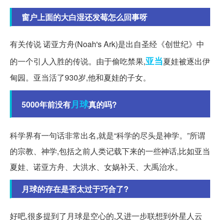
窗户上面的大白湿还发莓怎么回事呀
有关传说 诺亚方舟(Noah's Ark)是出自圣经《创世纪》中
亚当
的一个引人入胜的传说。由于偷吃禁果,
夏娃被逐出伊
甸园。亚当活了930岁,他和夏娃的子女。
月球
5000年前没有
真的吗?
科学界有一句话非常出名,就是“科学的尽头是神学。”所谓
的宗教、神学,包括之前人类记载下来的一些神话,比如亚当
夏娃、诺亚方舟、大洪水、女娲补天、大禹治水。
月球的存在是否太过于巧合了?
好吧,很多提到了月球是空心的,又进一步联想到外星人云