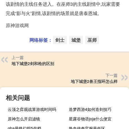
该剧情的主线任务进入。在巫师3的主线剧情中,玩家需要
完成“影与火”剧情,该剧情的场景就是唐泰恩城。
原神游戏网
网络标签：
剑士
城堡
巫师
上一篇
地下城堡2剑和枪的区别
下一篇
地下城堡2兽王指环怎么样
相关问题
云顶之弈观战算游戏时间吗
造梦西游4如何造剑技巧
原神怎么开启滤镜
星露谷物语joja什么便宜
gba最终幻想5存档
热血传奇官服最低区