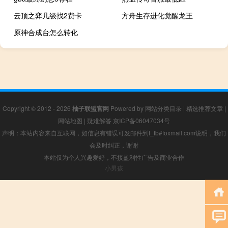
云顶之弈几级找2费卡
方舟生存进化觉醒龙王
原神合成台怎么转化
Copyright © 2012 - 2026
柚子联盟官网
Powered by
网站分类目录
|
精选推荐文章
|
网站地图
|
疑难解答
京ICP备06047034号
声明：本站内容来自互联网，如信息有错误可发邮件到f_fb#foxmail.com说明，我们
会及时纠正，谢谢
本站仅为个人兴趣爱好，不接盈利性广告及商业合作
小男孩