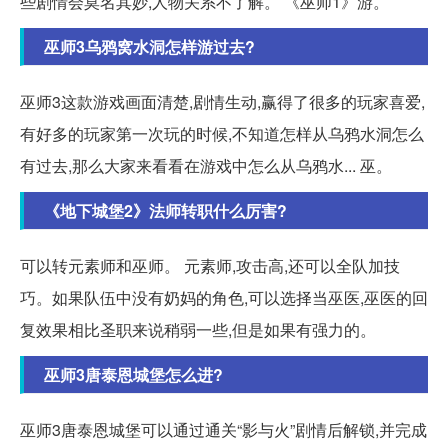
些剧情会莫名其妙,人物关系不了解。 《巫师1》游。
巫师3乌鸦窝水洞怎样游过去?
巫师3这款游戏画面清楚,剧情生动,赢得了很多的玩家喜爱,
有好多的玩家第一次玩的时候,不知道怎样从乌鸦水洞怎么
有过去,那么大家来看看在游戏中怎么从乌鸦水... 巫。
《地下城堡2》法师转职什么厉害?
可以转元素师和巫师。 元素师,攻击高,还可以全队加技
巧。如果队伍中没有奶妈的角色,可以选择当巫医,巫医的回
复效果相比圣职来说稍弱一些,但是如果有强力的。
巫师3唐泰恩城堡怎么进?
巫师3唐泰恩城堡可以通过通关“影与火”剧情后解锁,并完成