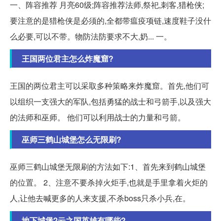
一、阵容推荐 月亮60级;阵容推荐法师,祭祀,刺客,猎枪侠;
要注意的是猎枪侠是必须的,全都带瘟疫项链,速度鞋子没什
么必要,可以不带。物防法防要求不大,奶... 一。
王国两位君主怎么炸魔窟?
王国的两位君主可以采取多种策略来炸魔窟。首先,他们可
以组织一支强大的军队,包括勇猛的战士和弓箭手,以及强大
的法师和巫师。 他们可以利用战士的力量和弓箭。
巫师三鹤山城堡怎么无限刷?
巫师三鹤山城堡无限刷的方法如下:1、首先来到鹤山城堡
的位置。 2、注意不要杀掉火炬手,也就是手里拿着火炬的
人,让他去喊更多的人来支援,不杀boss只杀小兵,在。
地下城堡2云之国英雄有哪些?