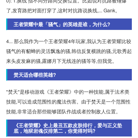
0): 1.换线 指不同分路间交换位置。比如说对抗路被锤爆
了,发育路把对面打穿了,这时对抗路说换线,... Gank。
王者荣耀中最「骚气」的英雄是谁，为什么?
4... 那么我作为一个王者荣耀4年玩家,我认为王者荣耀比较
骚气的有貂蝉的灵活飘逸的骚,韩信反复横跳的骚,元歌秀起
来头皮发麻的骚,露娜月下无线连的骚等等,但我觉。
焚天适合哪些英雄?
"焚天"是移动游戏《王者荣耀》中的一种技能,属于法术类
技能,可以造成范围性的魔法伤害。由于焚天是一个范围性
技能,非常适合那些能够团队作战或者控制敌人位置。
《王者荣耀》史上最丑五款皮肤排行，爱与正义垫
底，地狱岩魂仅排第二，你觉得对吗?