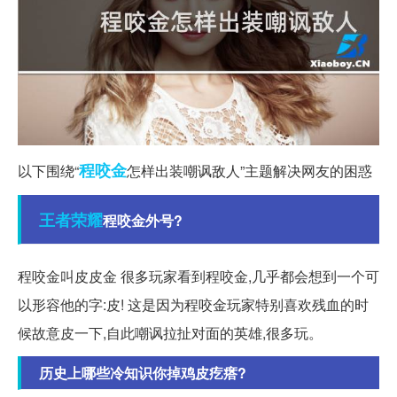
程咬金
以下围绕“
怎样出装嘲讽敌人”主题解决网友的困惑
王者
荣耀
程咬金外号?
程咬金叫皮皮金 很多玩家看到程咬金,几乎都会想到一个可
以形容他的字:皮! 这是因为程咬金玩家特别喜欢残血的时
候故意皮一下,自此嘲讽拉扯对面的英雄,很多玩。
历史上哪些冷知识你掉鸡皮疙瘩?