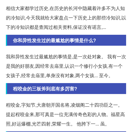
相信大家都学过历史,在历史的长河中隐藏着许多不为人知
的冷知识,今天我就给大家盘点一下历史上的那些冷知识,以
下的冷知识都是查阅过相关资料,保证没有谣言,...
你和异性发生过的最尴尬的事情是什么?
我和异性发生过最尴尬的事情是,是一次处对象。 我有一次
是我的好朋友,因经常去庙里,认识一个修行小女孩,有一个
女孩子,经常去庙里,单身没有对象,两个女孩... 至今。
程咬金的三板斧到底有多厉害?
程咬金,字知节,大唐朝开国名将,凌烟阁二十四功臣之一。
提起程咬金来,那可真是一位充满传奇色彩的人物。福星高
照,好运爆棚,光芒四射,荣耀一生。 他胯下一... 虽。