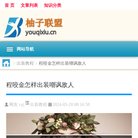
首 页
文章列表
知识分类
网站导航
>
出装教程
>
程咬金怎样出装嘲讽敌人
程咬金怎样出装嘲讽敌人
出装教程
网友:
cyj
2024-03-28 08:16:58