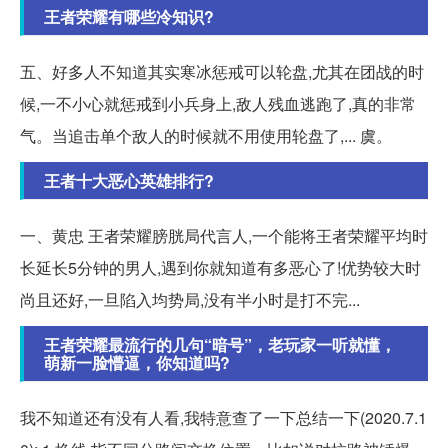
王者荣耀有哪些冷知识?
五、好多人不知道其实寒冰惩戒可以轮盘,尤其在团战的时
候,一不小心就惩戒到小兵身上,敌人残血逃跑了,真的非常
气。当追击单个敌人的时候就不用使用轮盘了,... 虞。
王者十大恶心英雄排行?
一、黄忠 王者荣耀膀胱局代言人,一个能将王者荣耀平均时
长延长5分钟的男人,遇到你就知道有多恶心了!优势较大时
尚且还好,一旦陷入均势局,没有半小时是打不完...
王者荣耀最流行的几句“暗号”，老玩家一听就懂，
萌新一脸懵逼，你知道吗?
我不知道还有没有人看,我特意查了一下总结一下(2020.7.1