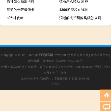
原神怎么抽出卡牌
镇石怎么转动 原神
消逝的光芒最低卡
4399游戏和在线玩
pf大神攻略
消逝的光芒预购奖励怎么领
Copyright © 2012 - 2026
柚子联盟官网
Powered by
网站分类目录
|
精选推荐文章
|
网站地图
|
疑难解答
京ICP备06047034号
声明：本站内容来自互联网，如信息有错误可发邮件到f_fb#foxmail.com说明，我们
会及时纠正，谢谢
本站仅为个人兴趣爱好，不接盈利性广告及商业合作
小男孩