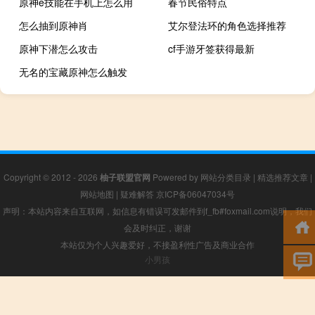
原神e技能在手机上怎么用
春节民俗特点
怎么抽到原神肖
艾尔登法环的角色选择推荐
原神下潜怎么攻击
cf手游牙签获得最新
无名的宝藏原神怎么触发
Copyright © 2012 - 2026
柚子联盟官网
Powered by
网站分类目录
|
精选推荐文章
|
网站地图
|
疑难解答
京ICP备06047034号
声明：本站内容来自互联网，如信息有错误可发邮件到f_fb#foxmail.com说明，我们
会及时纠正，谢谢
本站仅为个人兴趣爱好，不接盈利性广告及商业合作
小男孩