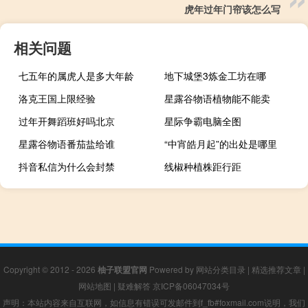
虎年过年门帘该怎么写
相关问题
七五年的属虎人是多大年龄
地下城堡3炼金工坊在哪
洛克王国上限经验
星露谷物语植物能不能卖
过年开舞蹈班好吗北京
星际争霸电脑全图
星露谷物语番茄盐给谁
“中宵皓月起”的出处是哪里
抖音私信为什么会封禁
线椒种植株距行距
Copyright © 2012 - 2026
柚子联盟官网
Powered by
网站分类目录
|
精选推荐文章
|
网站地图
|
疑难解答
京ICP备06047034号
声明：本站内容来自互联网，如信息有错误可发邮件到f_fb#foxmail.com说明，我们