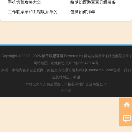
手机饥荒攻略大全
给梦幻西游宝宝升级装备
工作联系单和工程联系单的区别
值班如何拜年
Copyright © 2012 - 2026
柚子联盟官网
Powered by
网站分类目录
|
精选推荐文章
|
网站地图
|
疑难解答
京ICP备06047034号
声明：本站内容来自互联网，如信息有错误可发邮件到f_fb#foxmail.com说明，我们
会及时纠正，谢谢
本站仅为个人兴趣爱好，不接盈利性广告及商业合作
小男孩