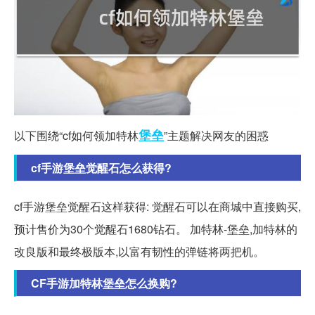
堡垒
以下围绕“cf如何领加特林
”主题解决网友的困惑
cf手游堡垒觉醒石怎么获得?
cf手游堡垒觉醒石这样获得: 觉醒石可以在商城中直接购买,
预计售价为30个觉醒石1680钻石。 加特林-堡垒,加特林的
改良版和最终极版本,以富有韧性的弹链将两把机。
CF手游加特林堡垒怎么换购?