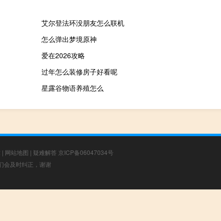
艾尔登法环没朋友怎么联机
怎么弹出梦境原神
爱在2026攻略
过年怎么装修房子好看呢
星露谷物语养殖怎么
章
|
网站地图
|
疑难解答
京ICP备06047034号
，我们会及时纠正，谢谢