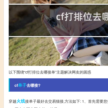
以下围绕“cf打排位去哪接单”主题解决网友的困惑
单子
cf
去哪接?
火线
穿越
接单子最好去交易猫接,方法如下: 1、首先需要您打