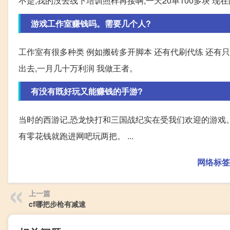
不是,我的没去线下培训照样再接啊,一天20单100多块 现
游戏工作室赚钱吗。需要几个人?
工作室有很多种类 例如搬砖多开脚本 还有代刷代练 还有只
出去,一月几十万利润 我做王者。
有没有既好玩又能赚钱的手游?
当时的西游记,恐龙快打和三国战纪实在受我们欢迎的游戏
有零花钱就跑进网吧玩两把。 ...
网络标签
上一篇
cf哪把步枪有减速