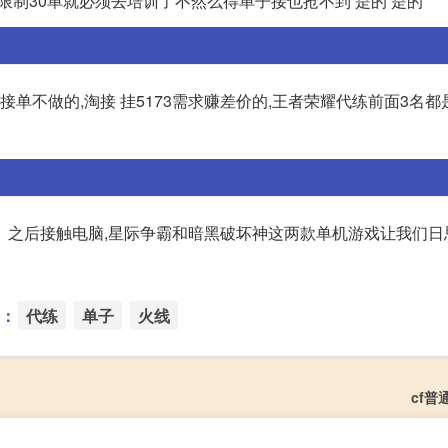
在限制30单就必须去培训了不然么得单子接也抢不到 是的 是的
接单不做的,淘接 挂5173需求赚差价的,王者荣耀代练前面3名
。之后接触电脑,星际争霸和暗黑破坏神这两款单机游戏让我们日
：
代练
单子
火线
cf普