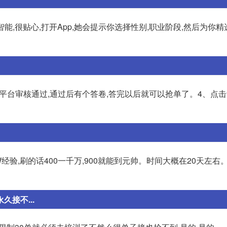
能,很贴心,打开App,她会提示你选择性别,职业阶段,然后为你
平台审核通过,通过后有个答卷,答完以后就可以抢单了。4、点击“
W经验,刷的话400一千万,900就能到元帅。时间大概在20天左右
接不...