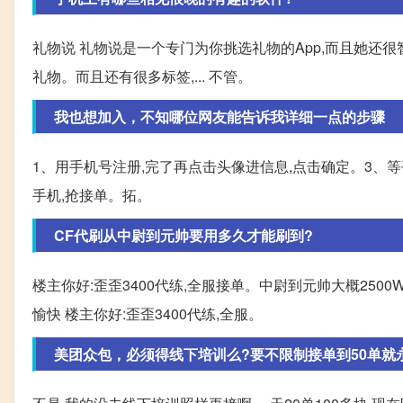
礼物说 礼物说是一个专门为你挑选礼物的App,而且她还很智
礼物。而且还有很多标签,... 不管。
我也想加入，不知哪位网友能告诉我详细一点的步骤
1、用手机号注册,完了再点击头像进信息,点击确定。3、等
手机,抢接单。拓。
CF代刷从中尉到元帅要用多久才能刷到?
楼主你好:歪歪3400代练,全服接单。中尉到元帅大概2500
愉快 楼主你好:歪歪3400代练,全服。
美团众包，必须得线下培训么?要不限制接单到50单就永久