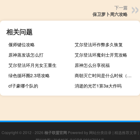
下一篇
保卫萝卜周六攻略
相关问题
偃师键位攻略
艾尔登法环作弊多久恢复
原神蒸发该怎么打
艾尔登法环魔剑士开荒攻略
艾尔登法环月光女王重生
原神怎么分享祝福
绿色循环圈2.3塔攻略
商朝灭亡时间是什么时候（商朝灭亡时间）
cf子豪哪个队的
消逝的光芒1算3a大作吗
Copyright © 2012 - 2026
柚子联盟官网
Powered by
网站分类目录
|
精选推荐文章
|
网站地图
|
疑难解答
京ICP备06047034号